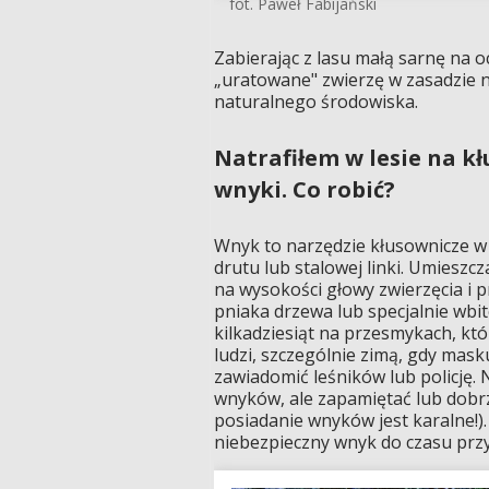
fot. Paweł Fabijański
Zabierając z lasu małą sarnę na o
„uratowane" zwierzę w zasadzie 
naturalnego środowiska.
Natrafiłem w lesie na k
wnyki. Co robić?
Wnyk to narzędzie kłusownicze w k
drutu lub stalowej linki. Umieszcz
na wysokości głowy zwierzęcia i 
pniaka drzewa lub specjalnie wbit
kilkadziesiąt na przesmykach, kt
ludzi, szczególnie zimą, gdy mask
zawiadomić leśników lub policję. 
wnyków, ale zapamiętać lub dobrz
posiadanie wnyków jest karalne!)
niebezpieczny wnyk do czasu przy