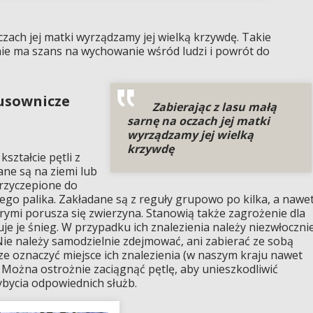
czach jej matki wyrządzamy jej wielką krzywdę. Takie
nie ma szans na wychowanie wśród ludzi i powrót do
łusownicze
Zabierając z lasu małą
sarnę na oczach jej matki
wyrządzamy jej wielką
krzywdę
ształcie pętli z
ane są na ziemi lub
przyczepione do
ego palika. Zakładane są z reguły grupowo po kilka, a nawe
órymi porusza się zwierzyna. Stanowią także zagrożenie dla
uje je śnieg. W przypadku ich znalezienia należy niezwłoczni
Nie należy samodzielnie zdejmować, ani zabierać ze sobą
e oznaczyć miejsce ich znalezienia (w naszym kraju nawet
. Można ostrożnie zaciągnąć pętlę, aby unieszkodliwić
bycia odpowiednich służb.