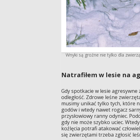
Wnyki są groźne nie tylko dla zwierząt,
Natrafiłem w lesie na a
Gdy spotkacie w lesie agresywne z
odległość. Zdrowe leśne zwierzęta
musimy unikać tylko tych, które n
godów i wtedy nawet rogacz sarny
przysłowiowy ranny odyniec. Pod
gdy nie może szybko uciec. Wtedy
koźlęcia potrafi atakować człowi
się zwierzętami trzeba zgłosić le