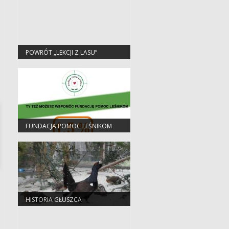
POWRÓT „LEKCJI Z LASU”
FUNDACJA POMOC LEŚNIKOM
HISTORIA GŁUSZCA