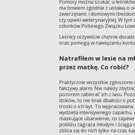
Pomocy można szukać u leśników,
ma bowiem zgodnie z ustawą o oc
zwierzętami: i domowymi (bezdom
czy opieki weterynaryjnej. W tym
członków Polskiego Związku Łowie
Leśnicy oczywiście chętnie doradz
oraz pomogą w nawiązaniu kontak
Natrafiłem w lesie na m
przez matkę. Co robić?
Praktycznie wszystkie zgłoszone
fałszywy alarm. Nie należy zbytnio
pozorem zabierać ich z lasu. Pozo
dzików, to nie brak dbałości o po
troski o ich byt. To wypracowana 
wydziela intensywnego zapachu, w
maskujące ubarwienie, co zapewn
pobliżu zagraża młodym i ściąga
zbliża się do nich tylko na czas ka