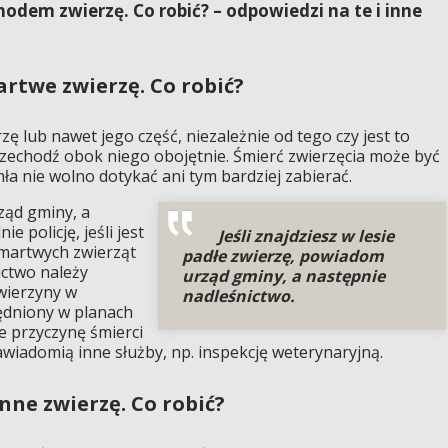
odem zwierzę. Co robić? – odpowiedzi na te i inne
artwe zwierzę. Co robić?
rzę lub nawet jego część, niezależnie od tego czy jest to
rzechodź obok niego obojętnie. Śmierć zwierzęcia może być
ła nie wolno dotykać ani tym bardziej zabierać.
ząd gminy, a
 policję, jeśli jest
Jeśli znajdziesz w lesie
a martwych zwierząt
padłe zwierzę, powiadom
ictwo należy
urząd gminy, a następnie
wierzyny w
nadleśnictwo.
ędniony w planach
e przyczynę śmierci
zawiadomią inne służby, np. inspekcję weterynaryjną.
nne zwierzę. Co robić?