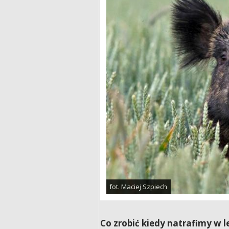
fot. Maciej Szpiech
Co zrobić kiedy natrafimy w l