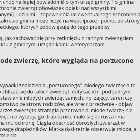
 choć najlepiej powiadomić o tym urząd gminy. To gmina
hronie zwierząt obowiązek opieki nad wszystkimi
nymi), i dzikimi – zapewnienia im ewentualnego schronieni
 zakresie gmina może liczyć na współpracę i pomoc ze strony
ckiego, których zobowiązują do tego przepisy.
ą, jak zachować się przy zetknięciu z rannym zwierzęciem
tu z gminnymi urzędnikami i weterynarzami.
łode zwierzę, które wygląda na porzucone
 wypadki znalezienia „porzuconego" młodego zwierzęcia to
 zbliżać się do takich zwierząt, dotykać ich i pod żadnym
stawianie młodych zwierząt samych, np. zajęcy, saren czy
tomstwo ze strony rodziców, ale wręcz przeciwnie - objaw
przez zwierzęta strategia przetrwania: młode zwierzę nie
ięc nie wyczują go drapieżniki, mało się porusza i ma
ia mu ochronę. Ciągła obecność dorosłych zwierząt w
 uwagę drapieżników. Matka dyskretnie obserwuje młode, a
rmienia.