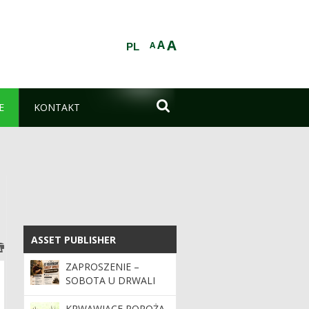
A
A
A
PL

E
KONTAKT
ASSET PUBLISHER
ASSET PUBLISHER
ZAPROSZENIE –
SOBOTA U DRWALI
KRWAWIĄCE POROŻA