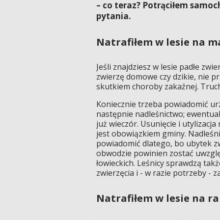
– co teraz? Potrąciłem samoch
pytania.
Natrafiłem w lesie na m
Jeśli znajdziesz w lesie padłe zwie
zwierzę domowe czy dzikie, nie p
skutkiem choroby zakaźnej. Truch
Koniecznie trzeba powiadomić ur
następnie nadleśnictwo; ewentualnie
już wieczór. Usunięcie i utylizacj
jest obowiązkiem gminy. Nadleśn
powiadomić dlatego, bo ubytek z
obwodzie powinien zostać uwzgl
łowieckich. Leśnicy sprawdzą takż
zwierzęcia i - w razie potrzeby - 
Natrafiłem w lesie na ra