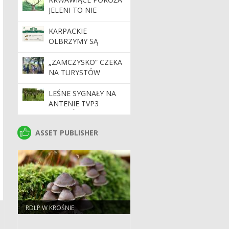
JELENI TO NIE
TRAGEDIA
KARPACKIE
OLBRZYMY SĄ
BEZPIECZNE!
„ZAMCZYSKO” CZEKA
NA TURYSTÓW
LEŚNE SYGNAŁY NA
ANTENIE TVP3
RZESZÓW
ASSET PUBLISHER
ASSET PUBLISHER
RDLP W KROŚNIE
a