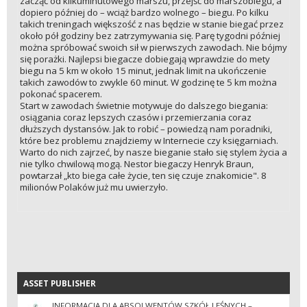
zacząć od kilkuminutowego marszu, przejść do marszobiegu, a
dopiero później do – wciąż bardzo wolnego – biegu. Po kilku
takich treningach większość z nas będzie w stanie biegać przez
około pół godziny bez zatrzymywania się. Parę tygodni później
można spróbować swoich sił w pierwszych zawodach. Nie bójmy
się porażki. Najlepsi biegacze dobiegają wprawdzie do mety
biegu na 5 km w około 15 minut, jednak limit na ukończenie
takich zawodów to zwykle 60 minut. W godzinę te 5 km można
pokonać spacerem.
Start w zawodach świetnie motywuje do dalszego biegania:
osiągania coraz lepszych czasów i przemierzania coraz
dłuższych dystansów. Jak to robić – powiedzą nam poradniki,
które bez problemu znajdziemy w Internecie czy księgarniach.
Warto do nich zajrzeć, by nasze bieganie stało się stylem życia a
nie tylko chwilową mogą. Nestor biegaczy Henryk Braun,
powtarzał „kto biega całe życie, ten się czuje znakomicie". 8
milionów Polaków już mu uwierzyło.
ASSET PUBLISHER
ASSET PUBLISHER
INFORMACJA DLA ABSOLWENTÓW SZKÓŁ LEŚNYCH –