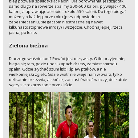
bieg pozwala spalić tysiąc kalorii. Dla porównania, jeżdżąc tak
samo długo na rowerze spalimy 300-600 kalorii, pływając - 400
kalorii, a uprawiając aerobic – około 550 kalorii. Do tego biegać
możemy o każdej porze roku (przy odpowiednim
zabezpieczeniu, biegaczom niestraszne są nawet
kilkunastostopniowe mrozy) i wszędzie. Choć najlepiej, rzecz
jasna, po lesie.
Zielona bieżnia
Dlaczego właśnie tam? Powód jest oczywisty. O ile przyjemniej
biega się tam, gdzie unosi zapach drzew, zamiast smrodu
spalin. Gdzie słychać szum liści i śpiew ptaków, a nie
wielkomiejski zgiełk. Gdzie wiatr nie wieje nam w twarz, tylko
delikatnie orzeźwia, a słońce, zamiast świecić w oczy, delikatnie
sączy się rozproszone przez liście.