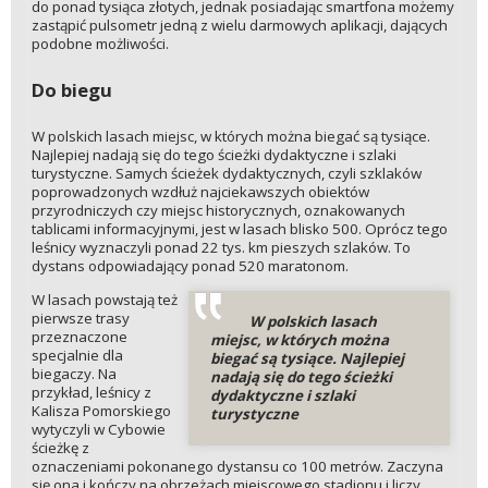
do ponad tysiąca złotych, jednak posiadając smartfona możemy
zastąpić pulsometr jedną z wielu darmowych aplikacji, dających
podobne możliwości.
Do biegu
W polskich lasach miejsc, w których można biegać są tysiące.
Najlepiej nadają się do tego ścieżki dydaktyczne i szlaki
turystyczne. Samych ścieżek dydaktycznych, czyli szklaków
poprowadzonych wzdłuż najciekawszych obiektów
przyrodniczych czy miejsc historycznych, oznakowanych
tablicami informacyjnymi, jest w lasach blisko 500. Oprócz tego
leśnicy wyznaczyli ponad 22 tys. km pieszych szlaków. To
dystans odpowiadający ponad 520 maratonom.
W lasach powstają też
pierwsze trasy
W polskich lasach
przeznaczone
miejsc, w których można
specjalnie dla
biegać są tysiące. Najlepiej
biegaczy. Na
nadają się do tego ścieżki
przykład, leśnicy z
dydaktyczne i szlaki
Kalisza Pomorskiego
turystyczne
wytyczyli w Cybowie
ścieżkę z
oznaczeniami pokonanego dystansu co 100 metrów. Zaczyna
się ona i kończy na obrzeżach miejscowego stadionu i liczy