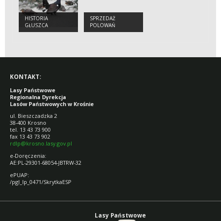
HISTORIA
SPRZEDAŻ
GŁUSZCA
POLOWAŃ
KONTAKT:
Lasy Państwowe
Regionalna Dyrekcja
Lasów Państwowych w Krośnie
ul. Bieszczadzka 2
38-400 Krosno
tel. 13 43 73 900
fax 13 43 73 902
rdlp@krosno.lasy.gov.pl
e-Doręczenia:
AE:PL-29301-68054-JBTRW-32
ePUAP:
/pgl_lp_0471/SkrytkaESP
Lasy Państwowe