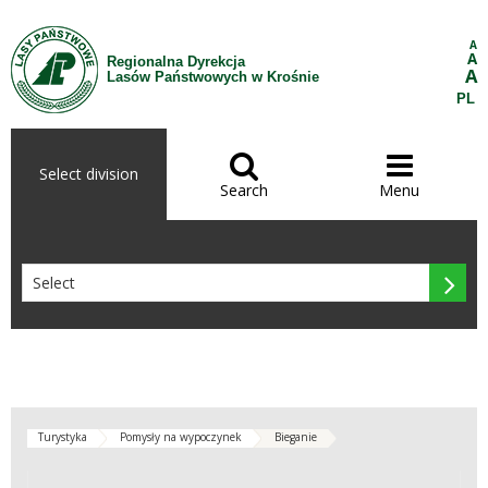
Skip to Content
A
A
Regionalna Dyrekcja
A
Lasów Państwowych w Krośnie
PL


Select division
Search
Menu

Turystyka
Pomysły na wypoczynek
Bieganie