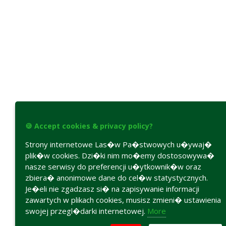
🍪 Accept cookies & privacy policy?
Strony internetowe Las�w Pa�stwowych u�ywaj�
plik�w cookies. Dzi�ki nim mo�emy dostosowywa�
nasze serwisy do preferencji u�ytkownik�w oraz
zbiera� anonimowe dane do cel�w statystycznych.
Je�eli nie zgadzasz si� na zapisywanie informacji
zawartych w plikach cookies, musisz zmieni� ustawienia
swojej przegl�darki internetowej.
More