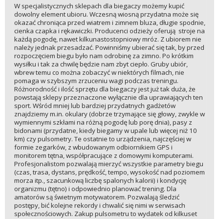
W specjalistycznych sklepach dla biegaczy możemy kupić
dowolny element ubioru. Wczesną wiosną przydatna może się
okazać chroniąca przed wiatrem i zimnem bluza, długie spodnie,
cienka czapka i rękawiczki. Producenci odzieży oferują stroje na
każdą pogodę, nawet kilkunastostopniowy mróz. Z ubiorem nie
należy jednak przesadzać. Powinniśmy ubierać się tak, by przed
rozpoczęciem biegu było nam odrobinę za zimno. Po krótkim
wysiłku i tak za chwilę będzie nam zbyt ciepło. Gruby ubiór,
wbrew temu co można zobaczyć w niektórych filmach, nie
pomaga w szybszym zrzuceniu wagi podczas treningu.
Różnorodność i ilość sprzętu dla biegaczy jest już tak duża, że
powstają sklepy przeznaczone wyłącznie dla uprawiających ten
sport. Wśród mniej lub bardziej przydatnych gadżetów
znajdziemy m.in. okulary (dobrze trzymające się głowy, zwykle w
wymiennymi szkłami na różną pogodę lub porę dnia), pasy z
bidonami (przydatne, kiedy biegamy w upale lub więcej niż 10
km) czy pulsometry. Te ostatnie to urządzenia, najczęściej w
formie zegarków, z wbudowanym odbiornikiem GPS i
monitorem tętna, współpracujące z domowymi komputerami.
Profesjonalistom pozwalają mierzyć wszystkie parametry biegu
(czas, trasa, dystans, prędkość, tempo, wysokość nad poziomem
morza itp., szacunkową liczbę spalonych kalorii) i kondycję
organizmu (tętno) i odpowiednio planować trening. Dla
amatorów są świetnym motywatorem. Pozwalają śledzić
postępy, bić kolejne rekordy i chwalić się nimi w serwisach
społecznościowych. Zakup pulsometru to wydatek od kilkuset