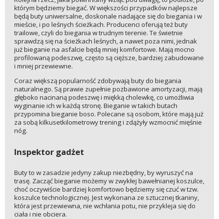
którym będziemy biegać. W większości przypadków najlepsze
będą buty uniwersalne, doskonale nadające się do biegania i w
mieście, i po leśnych ścieżkach. Producenci oferują też buty
trailowe, czyli do biegania w trudnym terenie. Te świetnie
sprawdzą się na ścieżkach leśnych, a nawet poza nimi, jednak
już bieganie na asfalcie będą mniej komfortowe. Mają mocno
profilowaną podeszwę, często są cięższe, bardziej zabudowane
i mniej przewiewne.
Coraz większą popularność zdobywają buty do biegania
naturalnego. Są prawie zupełnie pozbawione amortyzacji, mają
głęboko nacinaną podeszwę i miękką cholewkę, co umożliwia
wyginanie ich w każdą stronę. Bieganie w takich butach
przypomina bieganie boso. Polecane są osobom, które mają już
za sobą kilkusetkilometrowy trening i zdążyły wzmocnić mięśnie
nóg.
Inspektor gadżet
Buty to w zasadzie jedyny zakup niezbędny, by wyruszyć na
trasę. Zacząć bieganie możemy w zwykłej bawełnianej koszulce,
choć oczywiście bardziej komfortowo będziemy się czuć w tzw.
koszulce technologicznej. Jest wykonana ze sztucznej tkaniny,
która jest przewiewna, nie wchłania potu, nie przykleja się do
ciała i nie obciera.