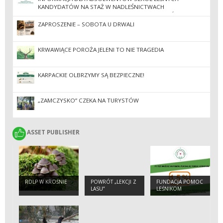
KANDYDATÓW NA STAŻ W NADLEŚNICTWACH
ZGRUPOWANYCH W REGIONALNEJ DYREKCJI LASÓW
PAŃSTWOWYCH W KROŚNIE W 2026 ROKU
ZAPROSZENIE – SOBOTA U DRWALI
KRWAWIĄCE POROŻA JELENI TO NIE TRAGEDIA
KARPACKIE OLBRZYMY SĄ BEZPIECZNE!
„ZAMCZYSKO” CZEKA NA TURYSTÓW
ASSET PUBLISHER
ASSET PUBLISHER
RDLP W KROŚNIE
POWRÓT „LEKCJI Z
FUNDACJA POMOC
LASU”
LEŚNIKOM