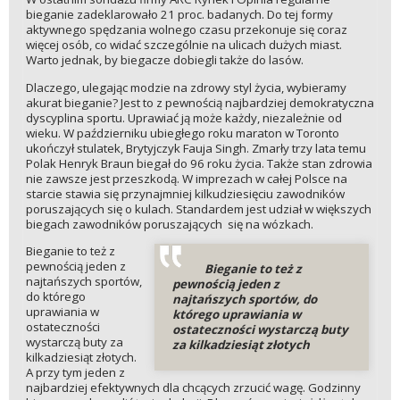
bieganie zadeklarowało 21 proc. badanych. Do tej formy
aktywnego spędzania wolnego czasu przekonuje się coraz
więcej osób, co widać szczególnie na ulicach dużych miast.
Warto jednak, by biegacze dobiegli także do lasów.
Dlaczego, ulegając modzie na zdrowy styl życia, wybieramy
akurat bieganie? Jest to z pewnością najbardziej demokratyczna
dyscyplina sportu. Uprawiać ją może każdy, niezależnie od
wieku. W październiku ubiegłego roku maraton w Toronto
ukończył stulatek, Brytyjczyk Fauja Singh. Zmarły trzy lata temu
Polak Henryk Braun biegał do 96 roku życia. Także stan zdrowia
nie zawsze jest przeszkodą. W imprezach w całej Polsce na
starcie stawia się przynajmniej kilkudziesięciu zawodników
poruszających się o kulach. Standardem jest udział w większych
biegach zawodników poruszających się na wózkach.
Bieganie to też z
pewnością jeden z
Bieganie to też z
najtańszych sportów,
pewnością jeden z
do którego
najtańszych sportów, do
uprawiania w
którego uprawiania w
ostateczności
ostateczności wystarczą buty
wystarczą buty za
za kilkadziesiąt złotych
kilkadziesiąt złotych.
A przy tym jeden z
najbardziej efektywnych dla chcących zrzucić wagę. Godzinny