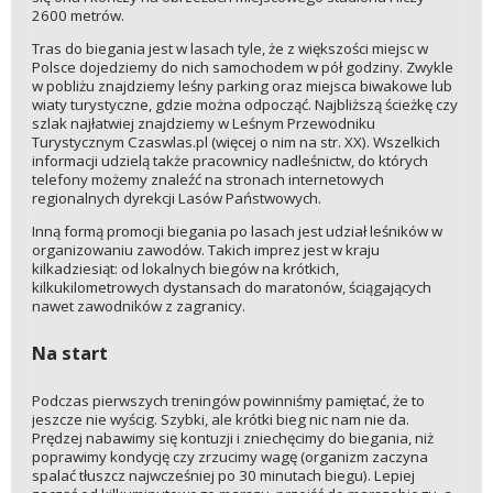
2600 metrów.
Tras do biegania jest w lasach tyle, że z większości miejsc w
Polsce dojedziemy do nich samochodem w pół godziny. Zwykle
w pobliżu znajdziemy leśny parking oraz miejsca biwakowe lub
wiaty turystyczne, gdzie można odpocząć. Najbliższą ścieżkę czy
szlak najłatwiej znajdziemy w Leśnym Przewodniku
Turystycznym Czaswlas.pl (więcej o nim na str. XX). Wszelkich
informacji udzielą także pracownicy nadleśnictw, do których
telefony możemy znaleźć na stronach internetowych
regionalnych dyrekcji Lasów Państwowych.
Inną formą promocji biegania po lasach jest udział leśników w
organizowaniu zawodów. Takich imprez jest w kraju
kilkadziesiąt: od lokalnych biegów na krótkich,
kilkukilometrowych dystansach do maratonów, ściągających
nawet zawodników z zagranicy.
Na start
Podczas pierwszych treningów powinniśmy pamiętać, że to
jeszcze nie wyścig. Szybki, ale krótki bieg nic nam nie da.
Prędzej nabawimy się kontuzji i zniechęcimy do biegania, niż
poprawimy kondycję czy zrzucimy wagę (organizm zaczyna
spalać tłuszcz najwcześniej po 30 minutach biegu). Lepiej