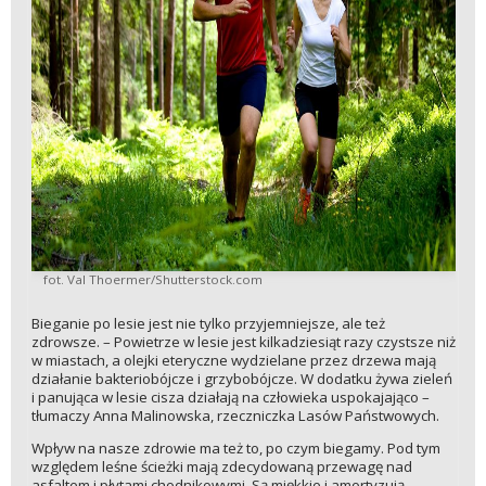
fot. Val Thoermer/Shutterstock.com
Bieganie po lesie jest nie tylko przyjemniejsze, ale też
zdrowsze. – Powietrze w lesie jest kilkadziesiąt razy czystsze niż
w miastach, a olejki eteryczne wydzielane przez drzewa mają
działanie bakteriobójcze i grzybobójcze. W dodatku żywa zieleń
i panująca w lesie cisza działają na człowieka uspokajająco –
tłumaczy Anna Malinowska, rzeczniczka Lasów Państwowych.
Wpływ na nasze zdrowie ma też to, po czym biegamy. Pod tym
względem leśne ścieżki mają zdecydowaną przewagę nad
asfaltem i płytami chodnikowymi. Są miękkie i amortyzują