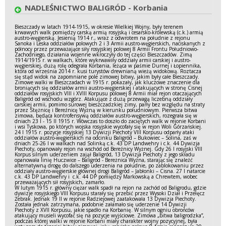
NADLEŚNICTWO BALIGRÓD - Korbania
Bieszczady w latach 1914-1915, w okresie Wielkiej Wojny, były terenem
krwawych walk pomiędzy carską armią rosyjską i cesarsko-królewską (c.k.) armią
austro-węgierską. Jesienią 1914 r., wraz z odwrotem na południe z rejonu
Sanoka i Leska oddziałów polowych 2 i 3 Armii austro-węgierskich, naciskanych z
północy przez przeważające siły rosyjskiej polowej 8 Armii Frontu Południowo-
Zachodniego, działania wojenne wkroczyły do tej części Bieszczadów. Zimą
1914/1915 r. w walkach, które wykrwawiły oddziały armii carskiej i austro-
węgierskiej, dużą rolę odegrała Korbania, leżąca w paśmie Durnej i Łopiennika,
która od września 2014 r. kusi turystów drewnianą wieżą widokową. Roztacza
się stąd widok na zapomniane pole zimowej bitwy, jakim były całe Bieszczady.
Zimowe walki w Bieszczadach w 1915 r. pokazały, jak kluczowe znaczenie dla
broniących się oddziałów armii austro-węgierskiej i atakujących w stronę Cisnej
oddziałów rosyjskich VIII i XVIII Korpusu polowej 8 Armii miał rejon otaczających
Baligród od wschodu wzgórz. Atakujące z dużą przewagą liczebną oddziały
carskiej armii, pomimo surowej bieszczadzkiej zimy, parły bez względu na straty
przez Stężnicę i Bereźnicę Wyżną w kierunku południowym. Pierwsza bitwa
zimowa, będąca kontrofensywą oddziałów austro-węgierskich, rozegrała się w
dniach 23 I - 15 II 1915 r. Wówczas to doszło do zaciętych walk w rejonie Korbani
i wsi Tyskowa, po których wojska rosyjskie wycofały się w rejon Woli Górzańskiej.
24 I 1915 r. pozycje rosyjskiej 13 Dywizji Piechoty VIII Korpusu odparły ataki
oddziałów austro-węgierskich na odcinku Baligród – Bukowiec – Solina, zaś w
dniach 25-26 I w walkach nad Solinką c.k. 43 DP Landwehry i c.k. 44 Dywizja
Piechoty, opanowały rejon na wschód od Bereźnicy Wyżnej. Gdy 26 I rosyjski VIII
Korpus silnym uderzeniem zajął Baligród, 13 Dywizja Piechoty z jego składu
opanowała linię Huczwice – Baligród - Bereżnica Wyżna, starając się znaleźć
alternatywną drogę do dalszego uderzenia na południe, po zablokowaniu przez
oddziały austro-węgierskie głównej drogi Baligród – Jabłonki – Cisna. 27 I natarcie
c.k. 43 DP Landwehry i c.k. 44 DP pomiędzy Markowską a Chrewtem, wobec
przeważających sił rosyjskich, zamarło.
W lutym 1915 r. główny ciężar walk spadł na rejon na zachód od Baligrodu, gdzie
dywizje rosyjskiego VIII Korpusu starały się przebić przez Wysoki Dział i Przełęcz
Żebrak. Jednak 19 II w rejonie Radziejowej zaatakowała 13 Dywizja Piechoty.
Została jednak zatrzymana, podobnie załamało się uderzenie 14 Dywizji
Piechoty z XVII Korpusu, jakie spadło na Korbanię. W silnym ogniu obrońców
atakujący musieli wycofać się na pozycje wyjściowe. Zimowa „bitwa baligrodzka”,
podczas której walki w rejonie Korbani miały charakter wojny pozycyjnej, była