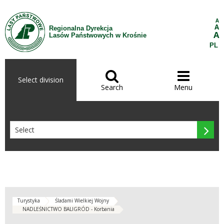
Skip to Content
A
A
Regionalna Dyrekcja
A
Lasów Państwowych w Krośnie
PL


Select division
Search
Menu

Turystyka
Śladami Wielkiej Wojny
NADLEŚNICTWO BALIGRÓD - Korbania