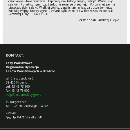
członkowie Stowarzyszenia Eksploracyjno-Historycznego „Galicja”. Warto, idąc
szlakami turystycznymi, bądź jadąc na rowerze przez rejon Korbani leżącej na
bieszczadzkim szlaku Wielkiej Wojny, zapalić tam znicz, za dusze żołnierzy
Wielkiej Wojny, którzy zginęli, zmarli bądź zamarzli w Bieszczadach podczas
„krwawej zimy” 1914/1915 r.
Tekst: dr hab. Andrzej Olejko
KONTAKT:
Lasy Państwowe
Regionalna Dyrekcja
Lasów Państwowych w Krośnie
ul. Bieszczadzka 2
38-400 Krosno
tel. 13 43 73 900
fax 13 43 73 902
rdlp@krosno.lasy.gov.pl
e-Doręczenia:
AE:PL-29301-68054-JBTRW-32
ePUAP:
/pgl_lp_0471/SkrytkaESP