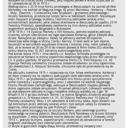
wstępem do trzeciej bitwy zimowej, jaką rosyjska polowa 8 Armia rozpoczęła 20
III i prowadziła do 30 III 1915 r.
Według stanu z 25 III linia frontu przebiegała w Bieszczadach na zachód od Woli
Michowej i na wschód od Magurycznego, by przez Maniłową - Korbanię – Polanki
- Stoły - Dwernik – Czereszenkę koło Stuposian – grzbietem Jeleniowatego i
Kiczery Sokolickiej, przekroczyć koryto Sanu w Sokolikach Górskich. Nieustające
ataki mających przewagę liczebną i techniczną oddziałów carskiej armii,
wzmocnionych posiłkami, jakie zostały skierowane w Bieszczady po upadku 23 III
Twierdzy Przemyśl, spowodowały załamanie się linii obrony oddziałów austro-
węgierskich pomiędzy Baligrodem a Bukowcem.
29 III 1915 r. 14 Dywizja Piechoty z XVII Korpusu, pomimo wysokiej pokrywy
śnieżnej, silnym uderzeniem we mgle opanowała Korbanię, gdzie zdobyto dwa
działa. Następnie po zdobyciu Klewy na północny wschód od Łopienki,
otwierzyła sobie drogę w stronę Cisnej i Kalnicy. O skali walk w tym rejonie,
toczonych w warunkach wyjątkowo śnieżnej i mroźnej zimy, niech świadczy
fakt, że w okresie od 20 do 29 III do niewoli polowej 8 Armii trafiło 202 oficerów,
ośmiu lekarzy oraz 16 207 żołnierzy austro-węgierskiej armii.
Pod koniec marca 1915 r. linia obrony c.k. Korpusu Schmidta przebiegała na
południe od Korbani w stronę Łopiennika obsadzonego tylko przez 450 żołnierzy
c.k. 6 pułku piechoty. W wyniku przerwania frontu c.k. XVIII Korpusu, c.k. 43
Dywizja Piechoty Landwehry zmuszona została do odwrotu za linię Łopiennika,
zaś dowództwo c.k. Korpusu Schmidta, zmuszone było do przeniesienia się do
Cisnej.
Na początku kwietnia 1915 r. rozpoczęła się tzw. bitwa wielkanocna. Korbania i
jej rejon znalazły się na zapleczu atakujących stale oddziałów carskiej armii. W
maju 1915 r. po przełamaniu pod Gorlicami linii frontu przez sprzymierzone
armie niemiecką i austro-węgierską, wraz z odwrotem na wschód rosyjskiego
Frontu Południowo-Zachodniego, walcząca w Bieszczadach rosyjska polowa 8
Armia zagrożona została okrążeniem. Po ponad półrocznych zimowych walkach,
jej wykrwawione oddziały w ciągu niespełna miesiąca wycofały się z gór. W
dniach 9-10 V po obu stronach Solinki i w rejonie Baligrodu działania pościgowe
prowadził c.k. IV Korpus siłami c.k. 31, 32 Dywizji Piechoty oraz 13 Dywizji
Piechoty Landwehry. Wraz z ich odwrotem w kierunku Leska, rejon Korbani nie
był bronionym przez oddziały carskiej armii i tym samym ustały tu działania
wojenne, które przeniosły się pod Przemyśl i Lwów.
Panoramy jakie rozciągają się ze szczytu Korbani, jako świetnego punktu
widokowego na krainę połonin, Bieszczadzki Park Narodowy czy Jezioro Solińskie
są wyjątkowe. Z wieży widokowej można obejrzeć rejon walk z „krwawej zimy”
1915 r., pokryty licznymi, zapomnianymi i trudnymi do odnalezienia w terenie
mogiłami zbiorowymi oraz cmentarzami żołnierskimi.
O skryte w gąszczach mogiły dbają leśnicy, przewodnicy karpaccy oraz