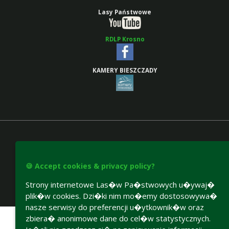
Lasy Państwowe
RDLP Krosno
KAMERY BIESZCZADY
🍪 Accept cookies & privacy policy?
Strony internetowe Las�w Pa�stwowych u�ywaj�
plik�w cookies. Dzi�ki nim mo�emy dostosowywa�
Accesibility declaration
nasze serwisy do preferencji u�ytkownik�w oraz
zbiera� anonimowe dane do cel�w statystycznych.