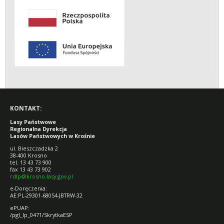
KONTAKT:
Lasy Państwowe
Regionalna Dyrekcja
Lasów Państwowych w Krośnie
ul. Bieszczadzka 2
38-400 Krosno
tel. 13 43 73 900
fax 13 43 73 902
rdlp@krosno.lasy.gov.pl
e-Doręczenia:
AE:PL-29301-68054-JBTRW-32
ePUAP:
/pgl_lp_0471/SkrytkaESP