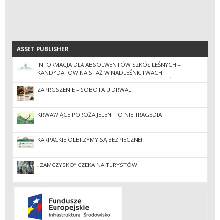
ASSET PUBLISHER
ASSET PUBLISHER
INFORMACJA DLA ABSOLWENTÓW SZKÓŁ LEŚNYCH –
KANDYDATÓW NA STAŻ W NADLEŚNICTWACH
ZGRUPOWANYCH W REGIONALNEJ DYREKCJI LASÓW
PAŃSTWOWYCH W KROŚNIE W 2026 ROKU
ZAPROSZENIE – SOBOTA U DRWALI
KRWAWIĄCE POROŻA JELENI TO NIE TRAGEDIA
KARPACKIE OLBRZYMY SĄ BEZPIECZNE!
„ZAMCZYSKO” CZEKA NA TURYSTÓW