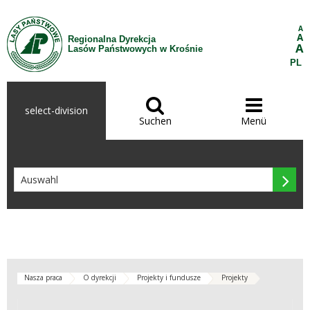
Zum Inhalt wechseln
A
A
Regionalna Dyrekcja
A
Lasów Państwowych w Krośnie
PL


select-division
Suchen
Menü

Nasza praca
O dyrekcji
Projekty i fundusze
Projekty