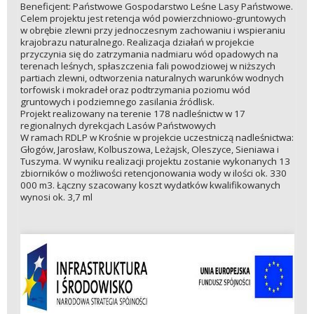
Beneficjent: Państwowe Gospodarstwo Leśne Lasy Państwowe.
Celem projektu jest retencja wód powierzchniowo-gruntowych
w obrębie zlewni przy jednoczesnym zachowaniu i wspieraniu
krajobrazu naturalnego. Realizacja działań w projekcie
przyczynia się do zatrzymania nadmiaru wód opadowych na
terenach leśnych, spłaszczenia fali powodziowej w niższych
partiach zlewni, odtworzenia naturalnych warunków wodnych
torfowisk i mokradeł oraz podtrzymania poziomu wód
gruntowych i podziemnego zasilania źródlisk.
Projekt realizowany na terenie 178 nadleśnictw w 17
regionalnych dyrekcjach Lasów Państwowych
W ramach RDLP w Krośnie w projekcie uczestniczą nadleśnictwa:
Głogów, Jarosław, Kolbuszowa, Leżajsk, Oleszyce, Sieniawa i
Tuszyma. W wyniku realizacji projektu zostanie wykonanych 13
zbiorników o możliwości retencjonowania wody w ilości ok. 330
000 m3. Łączny szacowany koszt wydatków kwalifikowanych
wynosi ok. 3,7 ml