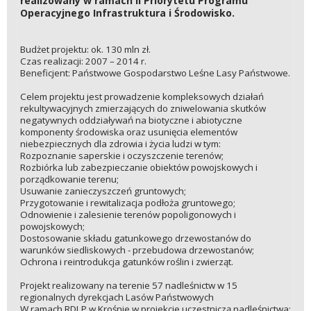
realizowany w ramach II Priorytetu Programu
Operacyjnego Infrastruktura i Środowisko.
Budżet projektu: ok. 130 mln zł.
Czas realizacji: 2007 – 2014 r.
Beneficjent: Państwowe Gospodarstwo Leśne Lasy Państwowe.
Celem projektu jest prowadzenie kompleksowych działań
rekultywacyjnych zmierzających do zniwelowania skutków
negatywnych oddziaływań na biotyczne i abiotyczne
komponenty środowiska oraz usunięcia elementów
niebezpiecznych dla zdrowia i życia ludzi w tym:
Rozpoznanie saperskie i oczyszczenie terenów;
Rozbiórka lub zabezpieczanie obiektów powojskowych i
porządkowanie terenu;
Usuwanie zanieczyszczeń gruntowych;
Przygotowanie i rewitalizacja podłoża gruntowego;
Odnowienie i zalesienie terenów popoligonowych i
powojskowych;
Dostosowanie składu gatunkowego drzewostanów do
warunków siedliskowych - przebudowa drzewostanów;
Ochrona i reintrodukcja gatunków roślin i zwierząt.
Projekt realizowany na terenie 57 nadleśnictw w 15
regionalnych dyrekcjach Lasów Państwowych
W ramach RDLP w Krośnie w projekcie uczestniczą nadleśnictwa: