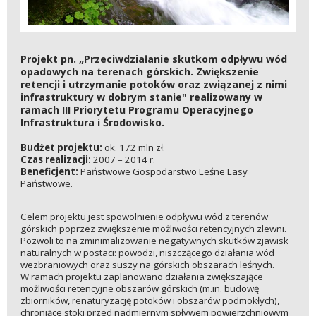
Projekt pn. „Przeciwdziałanie skutkom odpływu wód
opadowych na terenach górskich. Zwiększenie
retencji i utrzymanie potoków oraz związanej z nimi
infrastruktury w dobrym stanie" realizowany w
ramach III Priorytetu Programu Operacyjnego
Infrastruktura i Środowisko.
Budżet projektu:
ok. 172 mln zł.
Czas realizacji:
2007 – 2014 r.
Beneficjent:
Państwowe Gospodarstwo Leśne Lasy
Państwowe.
Celem projektu jest spowolnienie odpływu wód z terenów
górskich poprzez zwiększenie możliwości retencyjnych zlewni.
Pozwoli to na zminimalizowanie negatywnych skutków zjawisk
naturalnych w postaci: powodzi, niszczącego działania wód
wezbraniowych oraz suszy na górskich obszarach leśnych.
W ramach projektu zaplanowano działania zwiększające
możliwości retencyjne obszarów górskich (m.in. budowę
zbiorników, renaturyzację potoków i obszarów podmokłych),
chroniące stoki przed nadmiernym spływem powierzchniowym