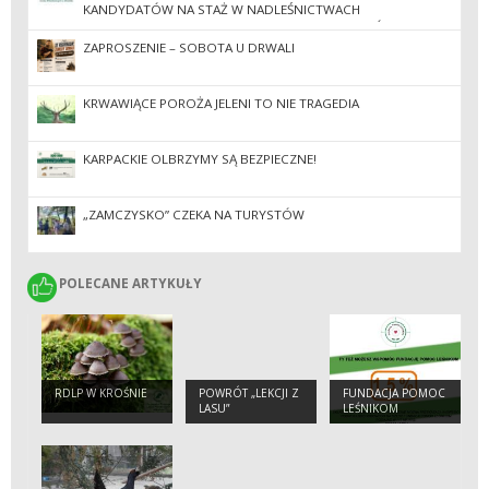
KANDYDATÓW NA STAŻ W NADLEŚNICTWACH
ZGRUPOWANYCH W REGIONALNEJ DYREKCJI LASÓW
PAŃSTWOWYCH W KROŚNIE W 2026 ROKU
ZAPROSZENIE – SOBOTA U DRWALI
KRWAWIĄCE POROŻA JELENI TO NIE TRAGEDIA
KARPACKIE OLBRZYMY SĄ BEZPIECZNE!
„ZAMCZYSKO” CZEKA NA TURYSTÓW
POLECANE ARTYKUŁY
POLECANE ARTYKUŁY
RDLP W KROŚNIE
POWRÓT „LEKCJI Z
FUNDACJA POMOC
LASU”
LEŚNIKOM