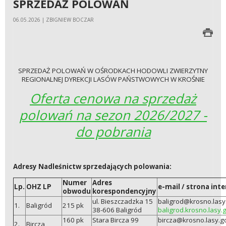
SPRZEDAŻ POLOWAŃ
06.05.2026 | ZBIGNIEW BOCZAR
SPRZEDAŻ POLOWAŃ W OŚRODKACH HODOWLI ZWIERZYTNY
REGIONALNEJ DYREKCJI LASÓW PAŃSTWOWYCH W KROŚNIE
Oferta cenowa na sprzedaż
polowań na sezon 2026/2027 -
do pobrania
Adresy Nadleśnictw sprzedających polowania:
Numer
Adres
Lp.
OHZ LP
e-mail / strona int
obwodu
korespondencyjny
ul. Bieszczadzka 15
baligrod@krosno.lasy
1.
Baligród
215 pk
38-606 Baligród
baligrod.krosno.lasy.g
160 pk
Stara Bircza 99
bircza@krosno.lasy.go
2.
Bircza