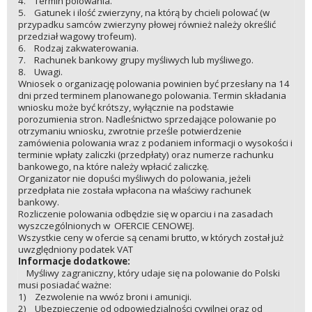
4. Termin polowania.
5. Gatunek i ilość zwierzyny, na którą by chcieli polować (w
przypadku samców zwierzyny płowej również należy określić
przedział wagowy trofeum).
6. Rodzaj zakwaterowania.
7. Rachunek bankowy grupy myśliwych lub myśliwego.
8. Uwagi.
Wniosek o organizację polowania powinien być przesłany na 14
dni przed terminem planowanego polowania. Termin składania
wniosku może być krótszy, wyłącznie na podstawie
porozumienia stron. Nadleśnictwo sprzedające polowanie po
otrzymaniu wniosku, zwrotnie prześle potwierdzenie
zamówienia polowania wraz z podaniem informacji o wysokości i
terminie wpłaty zaliczki (przedpłaty) oraz numerze rachunku
bankowego, na które należy wpłacić zaliczkę.
Organizator nie dopuści myśliwych do polowania, jeżeli
przedpłata nie została wpłacona na właściwy rachunek
bankowy.
Rozliczenie polowania odbędzie się w oparciu i na zasadach
wyszczególnionych w OFERCIE CENOWEJ.
Wszystkie ceny w ofercie są cenami brutto, w których został już
uwzględniony podatek VAT
Informacje dodatkowe:
Myśliwy zagraniczny, który udaje się na polowanie do Polski
musi posiadać ważne:
1) Zezwolenie na wwóz broni i amunicji.
2) Ubezpieczenie od odpowiedzialności cywilnej oraz od