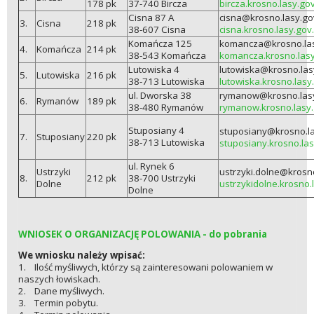
178 pk
37-740 Bircza
bircza.krosno.lasy.gov
Cisna 87 A
cisna@krosno.lasy.go
3.
Cisna
218 pk
38-607 Cisna
cisna.krosno.lasy.gov.
Komańcza 125
komancza@krosno.las
4.
Komańcza
214 pk
38-543 Komańcza
komancza.krosno.lasy
Lutowiska 4
lutowiska@krosno.las
5.
Lutowiska
216 pk
38-713 Lutowiska
lutowiska.krosno.lasy
ul. Dworska 38
rymanow@krosno.lasy
6.
Rymanów
189 pk
38-480 Rymanów
rymanow.krosno.lasy.
Stuposiany 4
stuposiany@krosno.la
7.
Stuposiany
220 pk
38-713 Lutowiska
stuposiany.krosno.las
ul. Rynek 6
Ustrzyki
ustrzyki.dolne@krosno
8.
212 pk
38-700 Ustrzyki
Dolne
ustrzykidolne.krosno.
Dolne
WNIOSEK O ORGANIZACJĘ POLOWANIA - do pobrania
We wniosku należy wpisać:
1. Ilość myśliwych, którzy są zainteresowani polowaniem w
naszych łowiskach.
2. Dane myśliwych.
3. Termin pobytu.