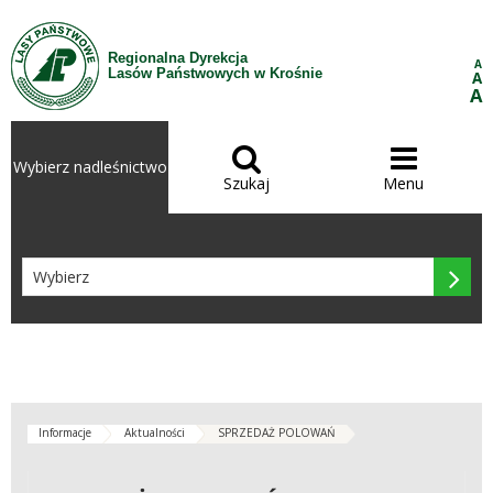
Przejdź do treści
Regionalna Dyrekcja
A
Lasów Państwowych w Krośnie
A
A


Wybierz nadleśnictwo
Szukaj
Menu

Informacje
Aktualności
SPRZEDAŻ POLOWAŃ