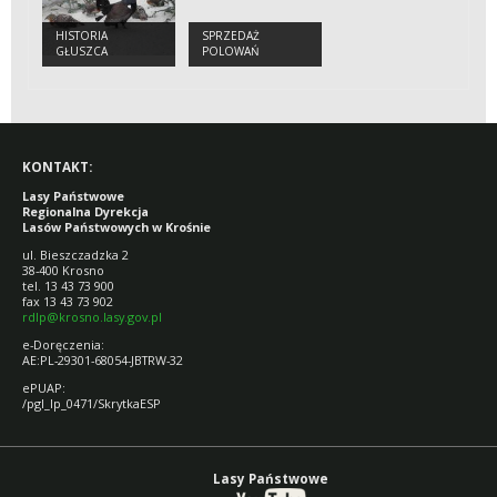
HISTORIA
SPRZEDAŻ
GŁUSZCA
POLOWAŃ
KONTAKT:
Lasy Państwowe
Regionalna Dyrekcja
Lasów Państwowych w Krośnie
ul. Bieszczadzka 2
38-400 Krosno
tel. 13 43 73 900
fax 13 43 73 902
rdlp@krosno.lasy.gov.pl
e-Doręczenia:
AE:PL-29301-68054-JBTRW-32
ePUAP:
/pgl_lp_0471/SkrytkaESP
Lasy Państwowe