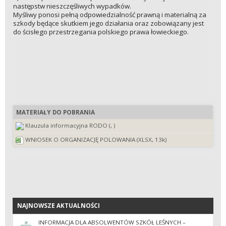
następstw nieszczęśliwych wypadków.
Myśliwy ponosi pełną odpowiedzialność prawną i materialną za
szkody będące skutkiem jego działania oraz zobowiązany jest
do ścisłego przestrzegania polskiego prawa łowieckiego.
MATERIAŁY DO POBRANIA
Klauzula informacyjna RODO (, )
WNIOSEK O ORGANIZACJĘ POLOWANIA (XLSX, 13k)
NAJNOWSZE AKTUALNOŚCI
NAJNOWSZE AKTUALNOŚCI
INFORMACJA DLA ABSOLWENTÓW SZKÓŁ LEŚNYCH –