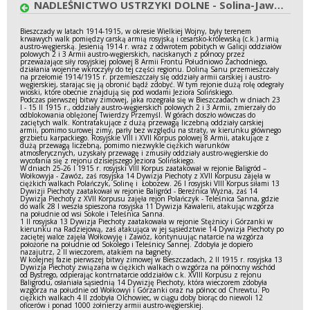
NADLEŚNICTWO USTRZYKI DOLNE - Solina-Jawor 1915 r.
Bieszczady w latach 1914-1915, w okresie Wielkiej Wojny, były terenem
krwawych walk pomiędzy carską armią rosyjską i cesarsko-królewską (c.k.) armią
austro-węgierską. Jesienią 1914 r. wraz z odwrotem pobitych w Galicji oddziałów
polowych 2 i 3 Armii austro-węgierskich, naciskanych z północy przez
przeważające siły rosyjskiej polowej 8 Armii Frontu Południowo Zachodniego,
działania wojenne wkroczyły do tej części regionu. Doliną Sanu przemieszczały
na przełomie 1914/1915 r. przemieszczały się oddziały armii carskiej i austro-
węgierskiej, starając się ją obronić bądź zdobyć. W tym rejonie dużą rolę odegrały
wioski, które obecnie znajdują się pod wodami Jeziora Solińskiego.
Podczas pierwszej bitwy zimowej, jaka rozegrała się w Bieszczadach w dniach 23
I - 15 II 1915 r., oddziały austro-węgierskich polowych 2 i 3 Armii, zmierzały do
odblokowania oblężonej Twierdzy Przemyśl. W górach doszło wówczas do
zaciętych walk. Kontratakujące z dużą przewagą liczebną oddziały carskiej
armii, pomimo surowej zimy, parły bez względu na straty, w kierunku głównego
grzbietu karpackiego. Rosyjskie VIII i XVII Korpus polowej 8 Armii, atakujące z
dużą przewagą liczebną, pomimo niezwykle ciężkich warunków
atmosferycznych, uzyskały przewagę i zmusiły oddziały austro-węgierskie do
wycofania się z rejonu dzisiejszego Jeziora Solińskiego.
W dniach 25-26 I 1915 r. rosyjski VIII Korpus zaatakował w rejonie Baligród –
Wołkowyja - Zawóz, zaś rosyjska 14 Dywizja Piechoty z XVII Korpusu zajęła w
ciężkich walkach Polańczyk, Solinę i Łobozew. 26 I rosyjski VIII Korpus siłami 13
Dywizji Piechoty zaatakował w rejonie Baligród - Bereźnica Wyżna, zaś 14
Dywizja Piechoty z XVII Korpusu zajęła rejon Polańczyk - Teleśnica Sanna, gdzie
do walk 28 I weszła spieszona rosyjska 11 Dywizja Kawalerii, atakując wzgórza
na południe od wsi Sokole i Teleśnica Sanna.
1 II rosyjska 13 Dywizja Piechoty zaatakowała w rejonie Stężnicy i Górzanki w
kierunku na Radziejową, zaś atakująca w jej sąsiedztwie 14 Dywizja Piechoty po
zaciętej walce zajęła Wołkowyję i Zawóz, kontynuując natarcie na wzgórza
położone na południe od Sokolego i Teleśnicy Sannej. Zdobyła je dopiero
nazajutrz, 2 II wieczorem, atakiem na bagnety.
W kolejnej fazie pierwszej bitwy zimowej w Bieszczadach, 2 II 1915 r. rosyjska 13
Dywizja Piechoty związana w ciężkich walkach o wzgórza na północny wschód
od Bystrego, odpierając kontrnatarcie oddziałów c.k. XVIII Korpusu z rejonu
Baligrodu, osłaniała sąsiednią 14 Dywizję Piechoty, która wieczorem zdobyła
wzgórza na południe od Wołkowyi i Górzanki oraz na północ od Chrewtu. Po
ciężkich walkach 4 II zdobyła Olchowiec, w ciągu doby biorąc do niewoli 12
oficerów i ponad 1000 żołnierzy armii austro-węgierskiej.