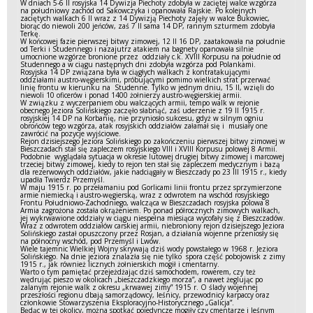
W dniach 5-6 II rosyjska 14 Dywizja Piechoty zdobyła w zaciętej walce wzgórza
na południowy zachód od Sakowczyka i opanowała Rajskie. Po kolejnych
zaciętych walkach 6 II wraz z 14 Dywizją Piechoty zajęły w walce Bukowiec,
biorąc do niewoli 200 jeńców, zaś 7 II sama 14 DP, rannym szturmem zdobyła
Terkę.
W końcowej fazie pierwszej bitwy zimowej, 12 II 16 DP, zaatakowała na południe
od Terki i Studennego i nazajutrz atakiem na bagnety opanowała silnie
umocnione wzgórze bronione przez oddziały c.k. XVIII Korpusu na południe od
Studennego a w ciągu następnych dni zdobyła wzgórza pod Polankami.
Rosyjska 14 DP związana była w ciągłych walkach z kontratakującymi
oddziałami austro-węgierskimi, próbującymi pomimo wielkich strat przerwać
linię frontu w kierunku na Studenne. Tylko w jednym dniu, 15 II, wzięli do
niewoli 10 oficerów i ponad 1400 żołnierzy austro-węgierskiej armii.
W związku z wyczerpaniem obu walczących armii, tempo walk w rejonie
obecnego Jeziora Solińskiego zaczęło słabnąć, zaś uderzenie z 19 II 1915 r.
rosyjskiej 14 DP na Korbanię, nie przyniosło sukcesu, gdyż w silnym ogniu
obrońców tego wzgórza, atak rosyjskich oddziałów załamał się i musiały one
zawrócić na pozycje wyjściowe.
Rejon dzisiejszego Jeziora Solińskiego po zakończeniu pierwszej bitwy zimowej w
Bieszczadach stał się zapleczem rosyjskiego VIII i XVIII Korpusu polowej 8 Armii.
Podobnie wyglądała sytuacja w okresie lutowej drugiej bitwy zimowej i marcowej
trzeciej bitwy zimowej, kiedy to rejon ten stał się zapleczem medycznym i bazą
dla rezerwowych oddziałów, jakie nadciągały w Bieszczady po 23 III 1915 r., kiedy
upadła Twierdz Przemyśl.
W maju 1915 r. po przełamaniu pod Gorlicami linii frontu przez sprzymierzone
armie niemiecką i austro-węgierską, wraz z odwrotem na wschód rosyjskiego
Frontu Południowo-Zachodniego, walcząca w Bieszczadach rosyjska polowa 8
Armia zagrożona została okrążeniem. Po ponad półrocznych zimowych walkach,
jej wykrwawione oddziały w ciągu niespełna miesiąca wycofały się z Bieszczadów.
Wraz z odwrotem oddziałów carskiej armii, niebroniony rejon dzisiejszego Jeziora
Solińskiego zastał opuszczony przez Rosjan, a działania wojenne przeniosły się
na północny wschód, pod Przemyśl i Lwów.
Wiele tajemnic Wielkiej Wojny skrywają dziś wody powstałego w 1968 r. Jeziora
Solińskiego. Na dnie jeziora znalazła się nie tylko spora część pobojowisk z zimy
1915 r., jak również licznych żołnierskich mogił i cmentarny.
Warto o tym pamiętać przejeżdżając dziś samochodem, rowerem, czy też
wędrując pieszo w okolicach „bieszczadzkiego morza”, a nawet żeglując po
zalanym rejonie walk z okresu „krwawej zimy” 1915 r. O ślady wojennej
przeszłości regionu dbają samorządowcy, leśnicy, przewodnicy karpaccy oraz
członkowie Stowarzyszenia Eksploracyjno-Historycznego „Galicja”.
Będąc w tej okolicy, można spotkać pojedyncze mogiły czy cmentarze i leśnym