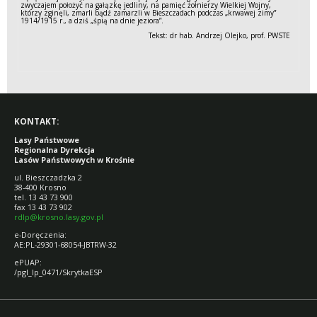
zwyczajem położyć na gałązkę jedliny, na pamięć żołnierzy Wielkiej Wojny,
którzy zginęli, zmarli bądź zamarzli w Bieszczadach podczas „krwawej zimy”
1914/1915 r., a dziś „śpią na dnie jeziora”.
Tekst: dr hab. Andrzej Olejko, prof. PWSTE
KONTAKT:
Lasy Państwowe
Regionalna Dyrekcja
Lasów Państwowych w Krośnie
ul. Bieszczadzka 2
38-400 Krosno
tel. 13 43 73 900
fax 13 43 73 902
rdlp@krosno.lasy.gov.pl
e-Doręczenia:
AE:PL-29301-68054-JBTRW-32
ePUAP:
/pgl_lp_0471/SkrytkaESP