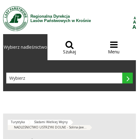
Przejdź do treści
Regionalna Dyrekcja
A
Lasów Państwowych w Krośnie
A
A


Wybierz nadleśnictwo
Szukaj
Menu

Turystyka
Śladami Wielkiej Wojny
NADLEŚNICTWO USTRZYKI DOLNE - Solina-Jaw...