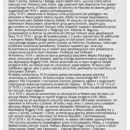
rejon Czarnej, Zadwórza i Rabego, siłami dwóch sotni. Łącznie cztery sotnie
tworzyły tzw. Pierwszy Leski Kureń. Jego zadaniem było obsadzenie linii polsko-
ukraińskiego frontu w Bieszczadach na odcinku od Hoszowa do dawnej granicy
węgierskiej (od 1918 r. polsko-czechosłowackiej).
Zimą 1919 r. dowództwo III Korpusu UHA przydzieliło dla podległych mu
jednostek w Bieszczadach baterię haubic, której na miejsce stacjonowania
wyznaczono wieś Żołobek (obecny Żłobek). W związku ze sporą aktywnością w
środkowych Bieszczadach ukraińskich grup partyzanckich, stacjonujący
garnizonem w Ustrzykach Dolnych lotny szwadron kawalerii dowodzony przez
por. Andrzeja Kunachowicza z Podgrupy rtm. Rolanda W. Bogusza,
przeprowadzał w terenie na południe od Ustrzyk Dolnych akcje pacyfikacyjne.
Nocą 15 III 1919 r. grupa 40 kawalerzystów z 2 pułku ułanów oraz 30 piechurów
z kompanii Wojska Polskiego stacjonującej w Ustrzykach Dolnych, dokonała
zwycięskiego wypadu przez pasmo Żukowa na Teleśnicę Oszwarową, która była
ośrodkiem ukraińskiej samoobrony. Szwadron kawalerii por. Andrzeja
Kunachowicza zapędzał się w ramach akcji pacyfikacyjnych oraz prowadzenia
rozpoznania także w rejon Hoszowa i Przełęczy nad Żłobkiem.
W kwietniu 1919 r. doszło do starcia pomiędzy oddziałem Wojska Polskiego a
siłami ukraińskimi pod Jałowem, podczas którego skoncentrowane zostały spore
siły Bojkowskiej Brygady UHA. Starcie przeniosło się w rejon wzgórza Skopec
(wzgórze 639), na którym atak sił ukraińskich został odparty. W starciu pod
Żołobkiem zginął ułan 2 pułku ułanów Jerzy Król, pochowany na cmentarzu w
Ustrzykach Dolnych.
W sobotę wielkanocną 19 IV artyleria polska ostrzelała pozycje piechoty
ukraińskiej w Zadwórzu. W komunikacie Sztabu Generalnego WP z 13 V
podano: Pod Chyrowem i Ustrzykami Dolnemi [pisownia zgodna z oryginałem]
nieprzyjaciel wykazuje ożywioną działalność bojową… W nocy z 12 na 13 b.m.
[V 1919 r.] znaczne bandy ukraińskie zaatakowały Hoszów (na południowschód
od Ustrzyk). Ataki odparto.
16 V 1919 r. doszło do koncentracji sił ukraińskich w Rabem oraz do ataku na
pozycje Wojska Polskiego w rejonie wzgórza Skopec (wzgórze 639). Walki
zakończyły się po wyczerpaniu amunicji atakujących oddziałów ukraińskich, ich
odwrotem w kierunku Lutowisk. W końcu maja, wraz z zakończoną sukcesem
ofensywą Wojska Polskiego na terenie Małopolski Wschodniej, oddziały
Bojkowskiej Brygady UHA, zagrożone odcięciem w Bieszczadach, wycofały się z
rejonu Czarnej, Lutowisk i Cisnej, przekraczając granicę polsko-czechosłowacką i
tym samym dając się internować na terenie Republiki Czechosłowackiej.
23 IX 2018 r. na Przełęczy nad Żłobkiem, w ramach obchodów upamiętnienia
100 rocznicy odzyskania niepodległości przez Rzeczpospolitą Polską, z inicjatywy
Nadleśnictwa Ustrzyki Dolne, Powiatu Bieszczadzkiego, Gminy Czarna a także
Towarzystwa Opieki nad Zabytkami - Oddział Bieszczadzki i Oddziału