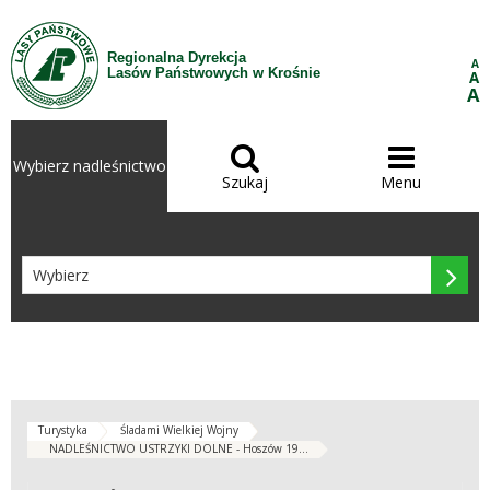
Przejdź do treści
Regionalna Dyrekcja
A
Lasów Państwowych w Krośnie
A
A


Wybierz nadleśnictwo
Szukaj
Menu

Turystyka
Śladami Wielkiej Wojny
NADLEŚNICTWO USTRZYKI DOLNE - Hoszów 19...