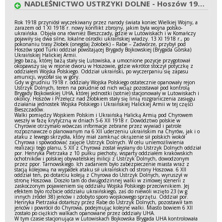
NADLEŚNICTWO USTRZYKI DOLNE - Hoszów 1918-1919
Rok 1918 przyniósł wyczekiwany przez narody świata koniec Wielkiej Wojny, a
zarazem od 1 XI 1918 r. nowy konflikt zbrojny, jakim była wojna polsko-
ukraińska. Objęła ona również Bieszczady, gdzie w Lutowiskach i w Komańczy
pojawiły się dwa silne, lokalne ośrodki ukraińskiej władzy. 13 XI 1918 r., po
pokonaniu trasy Żłobek (onegdaj Żołobek) – Rabe – Zadwórze, przybył pod
Hoszów spod Turki oddział powstającej Brygady Bojkowskiej (Brygada Górska)
Ukraińskiej Halickiej Armii.
Jego bazą, której bazą stały się Lutowiska, a umocnione pozycje przygotował
okopawszy się w rejonie dworu w Hoszowie, gdzie wkrótce stoczył potyczkę z
oddziałem Wojska Polskiego. Oddział ukraiński, po wyczerpaniu się zapasu
amunicji, wycofał się w góry.
Gdy w grudniu 1918 r. oddziały Wojska Polskiego ostatecznie opanowały rejon
Ustrzyk Dolnych, teren na południe od nich wciąż pozostawał pod kontrolą
Brygady Bojkowskiej UHA, której jednostki (sotnie) stacjonowały w Lutowiskach i
okolicy. Hoszów i Przełęcz nad Żłobkiem stały się linią rozgraniczenia zasięgu
działania jednostek Wojska Polskiego i Ukraińskiej Halickiej Armii w tej części
Bieszczadów.
Walki pomiędzy Wojskiem Polskim i Ukraińską Halicką Armią pod Chyrowem
weszły w fazę krytyczną w dniach 5-6 XII 1918 r. Dowództwo polskie w
Chyrowie otrzymało wówczas informacje zebrane przez wywiad i patrole
rozpoznawcze o planowanym na 6 XII uderzeniu ukraińskim na Chyrów, jak i o
ataku z lewego skrzydła, który miał zamknąć okrążenie sił polskich wokół
Chyrowa i spowodować zajęcie Ustrzyk Dolnych. W celu uniemożliwienia
realizacji tego planu, 5 XII z Chyrowa został wysłany do Ustrzyk Dolnych oddział
por. Henryka Pietrzaka z 10 pułku piechoty, wsparty oddziałem krakowskich
ochotników i polskiej obywatelskiej milicji z Ustrzyk Dolnych, dowodzonym
przez ppor. Tarnowskiego. Ich zadaniem było zabezpieczenie miasta wraz z
stacją kolejową na wypadek ataku sił ukraińskich od strony Hoszowa. 6 XII
oddział ten, po dotarciu koleją z Chyrowa do Ustrzyk Dolnych, wyruszył w
stronę Hoszowa. Doszło tam do dwugodzinnej walki w zimowej scenerii z
zaskoczonym pojawieniem się oddziału Wojska Polskiego przeciwnikiem. Jej
efektem było rozbicie oddziału ukraińskiego, zaś do niewoli wzięto 23 (w g
innych źródeł 38) jeńców i zdobyto sporo wojskowego sprzętu. Oddział por.
Henryka Pietrzaka dotarłszy przez Rabe do Ustrzyk Dolnych, pozostawił tam
jeńców i powrócił do Chyrowa, podejmując kolejne walki. Miasto bowiem 6 XII
zostało po ciężkich walkach opanowane przez oddziały UHA.
W tym czasie stacjonująca w Lutowiskach Bojkowska Brygada UHA kontrolowała