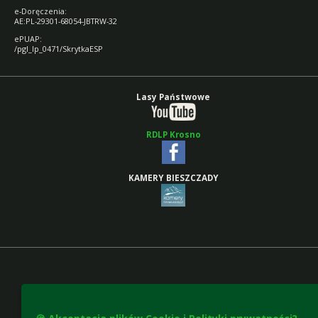
e-Doręczenia:
AE:PL-29301-68054-JBTRW-32
ePUAP:
/pgl_lp_0471/SkrytkaESP
Lasy Państwowe
RDLP Krosno
KAMERY BIESZCZADY