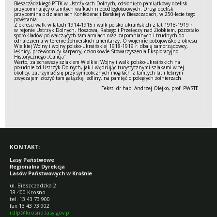
Bieszczadzkiego PTTK w Ustrzykach Dolnych, odsłonięto pamiątkowy obelisk
przypominający o tamtych walkach niepodległościowych. Drugi obelisk
przypomina o działaniach Konfederacji Barskiej w Bieszczadach, w 250-lecie tego
powstania.
Z okresu walk w latach 1914-1915 i walk polsko ukraińskich z lat 1918-1919 r.
w rejonie Ustrzyk Dolnych, Hoszowa, Rabego i Przełęczy nad Żłobkiem, pozostało
sporo śladów po walczących tam armiach oraz zapomnianych i trudnych do
odnalezienia w terenie żołnierskich cmentarzy. O wojenne pobojowisko z okresu
Wielkiej Wojny i wojny polsko-ukraińskiej 1918-1919 r. dbają samorządowcy,
leśnicy, przewodnicy karpaccy, członkowie Stowarzyszenia Eksploracyjno-
Historycznego „Galicja”.
Warto, zajechawszy szlakiem Wielkiej Wojny i walk polsko-ukraińskich na
południe od Ustrzyk Dolnych, jak i wędrując turystycznymi szlakami w tej
okolicy, zatrzymać się przy symbolicznych mogiłach z tamtych lat i leśnym
zwyczajem złożyć tam gałązkę jedliny, na pamięć o poległych żołnierzach.
Tekst: dr hab. Andrzej Olejko, prof. PWSTE
KONTAKT:
Lasy Państwowe
Regionalna Dyrekcja
Lasów Państwowych w Krośnie
ul. Bieszczadzka 2
38-400 Krosno
tel. 13 43 73 900
fax 13 43 73 902
rdlp@krosno.lasy.gov.pl