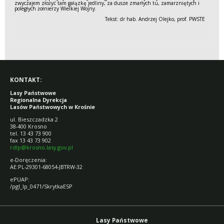
zwyczajem złożyć tam gałązkę jedliny, za dusze zmarłych tu, zamarzniętych i
poległych żołnierzy Wielkiej Wojny.
Tekst: dr hab. Andrzej Olejko, prof. PWSTE
KONTAKT:
Lasy Państwowe
Regionalna Dyrekcja
Lasów Państwowych w Krośnie
ul. Bieszczadzka 2
38-400 Krosno
tel. 13 43 73 900
fax 13 43 73 902
rdlp@krosno.lasy.gov.pl
e-Doręczenia:
AE:PL-29301-68054-JBTRW-32
ePUAP:
/pgl_lp_0471/SkrytkaESP
Lasy Państwowe