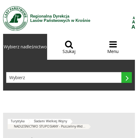
Przejdź do treści
Regionalna Dyrekcja
A
Lasów Państwowych w Krośnie
A
A


Wybierz nadleśnictwo
Szukaj
Menu

Turystyka
Śladami Wielkiej Wojny
NADLEŚNICTWO STUPOSIANY - Pszczeliny-Wid...