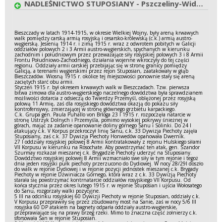
NADLEŚNICTWO STUPOSIANY - Pszczeliny-Widełki 1915 r.
Bieszczady w latach 1914-1915, w okresie Wielkiej Wojny, były areną krwawych
walk pomiędzy carską armią rosyjską i cesarsko-królewską (c.k.) armią austro-
węgierską. Jesienią 1914 r. i zimą 1915 r. wraz z odwrotem pobitych w Galicji
oddziałów polowych 2 i 3 Armii austro-węgierskich, spychanych w kierunku
zachodnim i południowym przez przeważające siły rosyjskiej polowych 3 i 8 Armii
Frontu Południowo-Zachodniego, działania wojenne wkroczyły do tej części
regionu. Oddziały armii carskiej przebijając się w stronę granicy pomiędzy
Galicją, a terenami węgierskimi przez rejon Stuposian, zaatakowały w głąb
Bieszczadów. Wiosną 1915 r. okolice tej miejscowości ponownie stały się areną
zaciętych starć obu armii.
Styczeń 1915 r. był okresem krwawych walk w Bieszczadach. Tzw. pierwsza
bitwa zimowa dla austro-węgierskiego naczelnego dowództwa była sprawdzianem
możliwości dotarcia z odsieczą do Twierdzy Przemyśl, oblężonej przez rosyjską
polową 11 Armię, zaś dla rosyjskiego dowództwa okazją do pokazu siły
kontrofensywy, zmierzającej w stronę głównego grzbietu karpackiego.
C.k. Grupa gen. Paula Puhallo von Brloga 23 I 1915 r. rozpoczęła natarcie w
stronę Ustrzyk Dolnych i Przemyśla, pomimo wysokiej pokrywy śnieżnej w
górach, mając za zadanie opanowanie doliny górnego Sanu i Solinki. Do 24 I
atakujący c.k. V Korpus przekroczył linię Sanu, c.k. 33 Dywizja Piechoty zajęła
Stuposiany, zaś c.k. 37 Dywizja Piechoty Honwedów opanowała Dwernik.
27 I oddziały rosyjskiej polowej 8 Armii kontratakowały z rejonu Hulskiego siłami
VII Korpusu w kierunku na Rosochate. Aby powstrzymać ten atak, gen. Szandor
Szurmay rozkazał mieszanej c.k. Brygadzie Piechoty uderzyć na Stuposiany.
Dowództwo rosyjskiej polowej 8 Armii wzmacniało swe siły w tym rejonie i tegoż
dnia jeden rosyjski pułk piechoty przerzucono do Dydiowej. W nocy 28/29I doszło
do walk w rejonie Dydiowej i w rejonie pozycji jednostek mieszanej c.k. Brygady
Piechoty w rejonie Dźwiniacza Górnego, która wraz z c.k. 33 Dywizją Piechoty
starała się powstrzymać kontrnatarcie oddziałów rosyjskiego VII Korpusu. Od
końca stycznia przez okres lutego 1915 r. w rejonie Stuposian i ujścia Wołosatego
do Sanu, rozgorzały walki pozycyjne.
5 III na odcinku rosyjskiej 60 Dywizji Piechoty w rejonie Stuposian, oddziały c.k.
V Korpusu przeprawiły się przez zbudowany most na Sanie, zaś w nocy 5/6 III
rosyjska 60 DP atakiem na bagnety odparła oddziały austro-węgierskie,
przeprawiające się na prawy brzeg rzeki. Mimo to znaczna część żołnierzy c.k.
sforsowała San w rejonie Stuposian.