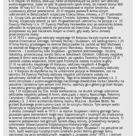
6 III rosyjski VII Korpus, atakując nadal przeprawiające się przez San oddziały
austro-węgierskie, zadał im pod Stuposianami spore straty, do niewoli biorąc 400
jeńców. W nocy 6/7 III c.k. V Korpus kontratakował w rejonie Smolnika, nie
uzyskawszy jednak powodzenia. 20 III rosyjska polowa 8 Armia silnym
uderzeniem w Bieszczadach rozpoczęła trzecią bitwę zimową, a 21 III jednostki
c.k. Grupy Lieb, po walkach w rejonie Chmiela, Sękowca, Hulskiego i Tarnawy
Niżnej, rozpoczęły odwrót za San. Po gwałtownym uderzeniu na pozycje c.k. 33
Dywizji Piechoty i c.k. 37 Dywizji Piechoty Honwedów oraz po całonocnej bitwie,
jednostki te rozpoczęły odwrót na południe od Dwernika. Zmuszone były
przeprawiać się pod naciskiem Rosjan w chwili, gdy wody Sanu zerwały
prowizoryczne mosty.
22 III 1915 r. atakujące oddziały rosyjskiego VII Korpusu toczyły ciężkie walki w
rejonie Dźwiniacza Górnego, Tarnawy Niżnej i Stuposian, zaś według stanu z 25
III linia frontu przebiegała na terenie Bieszczadów na zachód od Woli Michowej –
na wschód od Magurycznego i dalej przez Maniłową - Korbanię - Polankę - Stoły -
Dwernik – Czereszenkę koło Stuposian – grzbietem Jeleniowatego - Kiczerę
Sokolicką, przekraczając koryto Sanu w Sokolikach Górskich. Oddziały rosyjskiej
polowej 8 Armii walczące w Bieszczadach, po upadku Twierdzy Przemyśl 23 III
zasilone zostały wsparciem, które spod Przemyśla zostały rzucone w góry.
31 III na odcinku rosyjskiego VII Korpusu, oddziały rosyjskich 4 Brygady
Strzeleckiej i 65 Dywizji Piechoty zajęły w walce Bereżki, zmusiwszy oddziały
c.k. V Korpusu do wycofania się na umocnione pozycje w Wołosatem, zaś na
odcinku 34 Dywizji Piechoty oddziały rosyjskie zatrzymane zostały na
południowy zachód od Tarnawy Wyżnej. Tego dnia dowództwo polowej c.k. 2
Armii otrzymało z austro-węgierskiego naczelnego dowództwa rozkaz odwrotu na
południe i skrócenia tym samym linii frontu, oparłszy go o główny grzbiet Karpat,
a ówczesną granicę galicyjsko-węgierską.
Gdy 1 IV rozpoczęła się tzw. bitwa wielkanocna, na skutek silnego uderzenia
oddziałów rosyjskiej polowej 8 Armii, atakującej z rejonu Nasicznego, Połoniny
Caryńskiej i Stuposian, walki przeniosły się w rejon Wołosatego, a dowództwo
polowej c.k. 2 Armii wzmocniło obronę rejonu Muczne - Bukowe Berdo. Na
grzbiet Bukowego przerzucono część sił ze szczytu Halicza. Tym samym walki
wkroczyły w najwyższe partie Bieszczadów.
Z okresu zimowych walk w 1915 r. w rejonie Stuposian i doliny górnego Sanu
pozostało sporo żołnierskich mogił oraz zapomnianych i trudnych do znalezienia
w terenie żołnierskich cmentarzy, gdzie wszechwładnie panuje matka natura. O
wojenne pobojowisko nad górnym Sanem dbają leśnicy, przewodnicy karpaccy,
członkowie Stowarzyszenia Eksploracyjno-Historycznego „Galicja”.
Warto, zajechawszy szlakiem Wielkiej Wojny w rejon Stuposian i na południe od
nich, bądź wędrując turystycznymi szlakami przez dolinę górnego Sanu,
zatrzymać się przy symbolicznych mogiłach z „krwawej zimy” 1915 r. i leśnym