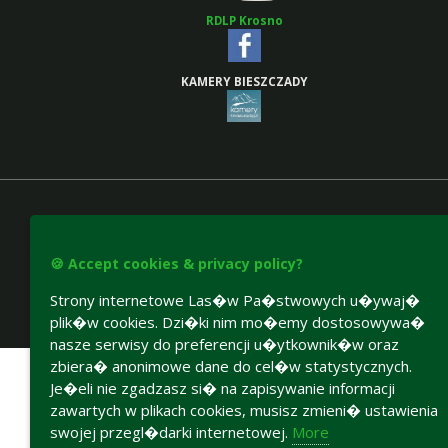
RDLP Krosno
KAMERY BIESZCZADY
🍪 Accept cookies & privacy policy?
Strony internetowe Las�w Pa�stwowych u�ywaj�
plik�w cookies. Dzi�ki nim mo�emy dostosowywa�
Accesibility declaration
nasze serwisy do preferencji u�ytkownik�w oraz
zbiera� anonimowe dane do cel�w statystycznych.
Je�eli nie zgadzasz si� na zapisywanie informacji
zawartych w plikach cookies, musisz zmieni� ustawienia
swojej przegl�darki internetowej.
More