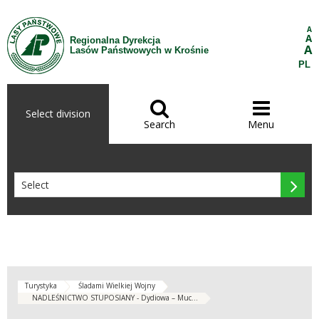
Skip to Content
A
A
Regionalna Dyrekcja
A
Lasów Państwowych w Krośnie
PL


Select division
Search
Menu

Turystyka
Śladami Wielkiej Wojny
NADLEŚNICTWO STUPOSIANY - Dydiowa – Muc...