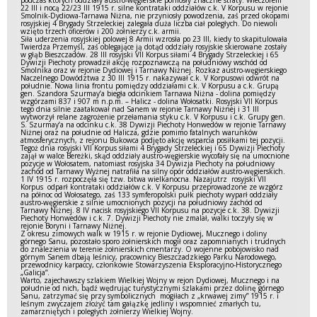
podczas których oddziały austro-węgierskie poniosły znaczne straty. Wieczorem
22 III i nocą 22/23 III 1915 r. silne kontrataki oddziałów c.k. V Korpusu w rejonie
Smolnik-Dydiowa-Tarnawa Niżna, nie przyniosły powodzenia, zaś przed okopami
rosyjskiej 4 Brygady Strzeleckiej zalegała duża liczba ciał poległych. Do niewoli
wzięto trzech oficerów i 200 żołnierzy c.k. armii.
Siła uderzenia rosyjskiej polowej 8 Armii wzrosła po 23 III, kiedy to skapitulowała
Twierdza Przemyśl, zaś oblegające ją dotąd oddziały rosyjskie skierowane zostały
w głąb Bieszczadów. 28 III rosyjski VII Korpus siłami 4 Brygady Strzeleckiej i 65
Dywizji Piechoty prowadził akcję rozpoznawczą na południowy wschód od
Smolnika oraz w rejonie Dydiowej i Tarnawy Niżnej. Rozkaz austro-węgierskiego
Naczelnego Dowództwa z 30 III 1915 r. nakazywał c.k. V Korpusowi odwrót na
południe. Nowa linia frontu pomiędzy oddziałami c.k. V Korpusu a c.k. Grupą
gen. Szandora Szurmay’a biegła odcinkiem Tarnawa Niżna - dolina pomiędzy
wzgórzami 837 i 907 m n.p.m. – Halicz - dolina Wołosatki. Rosyjski VII Korpus
tego dnia silnie zaatakował nad Sanem w rejonie Tarnawy Niżnej i 31 III
wytworzył relane zagrożenie przełamania styku c.k. V Korpusu i c.k. Grupy gen.
S. Szurmay’a na odcinku c.k. 38 Dywizji Piechoty Honwedów w rejonie Tarnawy
Niżnej oraz na południe od Halicza, gdzie pomimo fatalnych warunków
atmosferycznych, z rejonu Bukowca podjęto akcję wsparcia posiłkami tej pozycji.
Tegoż dnia rosyjski VII Korpus siłami 4 Brygady Strzeleckiej i 65 Dywizji Piechoty
zajął w walce Bereżki, skąd oddziały austro-węgierskie wycofały się na umocnione
pozycje w Wołosatem, natomiast rosyjska 34 Dywizja Piechoty na południowy
zachód od Tarnawy Wyżnej natrafiła na silny opór oddziałów austro-węgierskich.
1 IV 1915 r. rozpoczęła się tzw. bitwa wielkanocna. Nazajutrz rosyjski VII
Korpus odparł kontrataki oddziałów c.k. V Korpusu przeprowadzone ze wzgórz
na północ od Wołosatego, zaś 133 symferopolski pułk piechoty wyparł oddziały
austro-węgierskie z silnie umocnionych pozycji na południowy zachód od
Tarnawy Niżnej. 8 IV nacisk rosyjskiego VII Korpusu na pozycje c.k. 38. Dywizji
Piechoty Honwedów i c.k. 7. Dywizji Piechoty nie zmalał, walki toczyły się w
rejonie Boryni i Tarnawy Niżnej.
Z okresu zimowych walk w 1915 r. w rejonie Dydiowej, Mucznego i doliny
górnego Sanu, pozostało sporo żołnierskich mogił oraz zapomnianych i trudnych
do znalezienia w terenie żołnierskich cmentarzy. O wojenne pobojowisko nad
górnym Sanem dbają leśnicy, pracownicy Bieszczadzkiego Parku Narodowego,
przewodnicy karpaccy, członkowie Stowarzyszenia Eksploracyjno-Historycznego
„Galicja”.
Warto, zajechawszy szlakiem Wielkiej Wojny w rejon Dydiowej, Mucznego i na
południe od nich, bądź wędrując turystycznymi szlakami przez dolinę górnego
Sanu, zatrzymać się przy symbolicznych mogiłach z „krwawej zimy” 1915 r. i
leśnym zwyczajem złożyć tam gałązkę jedliny i wspomnieć zmarłych tu,
zamarzniętych i poległych żołnierzy Wielkiej Wojny.