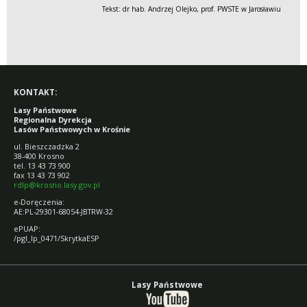
Tekst: dr hab. Andrzej Olejko, prof. PWSTE w Jarosławiu
KONTAKT:
Lasy Państwowe
Regionalna Dyrekcja
Lasów Państwowych w Krośnie
ul. Bieszczadzka 2
38-400 Krosno
tel. 13 43 73 900
fax 13 43 73 902
rdlp@krosno.lasy.gov.pl
e-Doręczenia:
AE:PL-29301-68054-JBTRW-32
ePUAP:
/pgl_lp_0471/SkrytkaESP
Lasy Państwowe