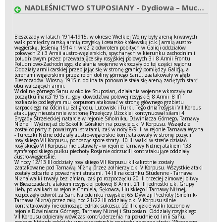
NADLEŚNICTWO STUPOSIANY - Dydiowa – Muczne 1915 r.
Bieszczady w latach 1914-1915, w okresie Wielkiej Wojny były areną krwawych
walk pomiędzy carską armią rosyjską i cesarsko-królewską (c.k.) armią austro-
węgierską. Jesienią 1914 r. wraz z odwrotem pobitych w Galicji oddziałów
polowych 2 i 3 Armii austro-węgierskich, spychanych w kierunku zachodnim i
południowym przez przeważające siły rosyjskiej polowych 3 i 8 Armii Frontu
Południowo-Zachodniego, działania wojenne wkroczyły do tej części regionu.
Oddziały armii carskiej przebijając się w stronę granicy pomiędzy Galicją, a
terenami węgierskimi przez rejon doliny górnego Sanu, zaatakowały w głąb
Bieszczadów. Wiosną 1915 r. dolina ta ponownie stała się areną zaciętych starć
obu walczących armii.
W dolinę górnego Sanu w okolice Stuposian, działania wojenne wkroczyły na
początku marca 1915 r., gdy dowództwa polowej rosyjskiej 8 Armii 8 III
rozkazało podległym mu korpusom atakować w stronę głównego grzbietu
karpackiego na odcinku Baligrodu, Lutowisk i Turki. Tego dnia rosyjski VII Korpus
atakujący nieustannie w stronę Przełęczy Użockiej kontynuował siłami 4
Brygady Strzeleckiej natarcie w rejonie Smolnika, Dźwiniacza Górnego, Tarnawy
Niżnej i Wyżnej aż do Sokolik Górskich na pozycje c.k. V Korpusu. Wszędzie
został odparty z poważnymi stratami, zaś w nocy 8/9 III w rejonie Tarnawa Wyżna
- Tureczki Niżne oddziały austro-węgierskie kontratakowały w stronę pozycji
rosyjskiego VII Korpusu, ponosząc spore straty. 10 III walki w strefie działań
rosyjskiego VII Korpusu nie ustawały - w rejonie Tarnawy Niżnej atakiem 133
symferopolskiego pułku piechoty Rosjanie odrzucili kontratakujące oddziały
austro-węgierskie.
W nocy 12/13 III oddziały rosyjskiego VII Korpusu kilkakrotnie zostały
zaatakowane pod Tarnawą Niżną przez żołnierzy c.k. V Korpusu. Wszystkie ataki
zostały odparte z poważnymi stratami. 14 III na odcinku Studenne - Tarnawa
Niżna walki trwały bez zmian, zaś po rozpoczęciu 20 III trzeciej zimowej bitwy
w Bieszczadach, atakiem rosyjskiej polowej 8 Armii, 21 III jednostki c.k. Grupy
Lieb, po walkach w rejonie Chmiela, Sękowca, Hulskiego i Tarnawy Niżnej,
rozpoczęły odwrót za San. Na odcinku rosyjskiej 65 Dywizji Piechoty (Smolnik-
Tarnawa Niżna) przez całą noc 21/22 III oddziały c.k. V Korpusu silnie
kontratakowały nie odnosząc jednak sukcesu. 22 III ciężkie walki toczono w
rejonie Dźwiniacza Górnego, Tarnawy Niżnej i Stuposian. Oddziały rosyjskiego
VII Korpusu odpierały wówczas kontruderzenia na południe od linii Sanu,