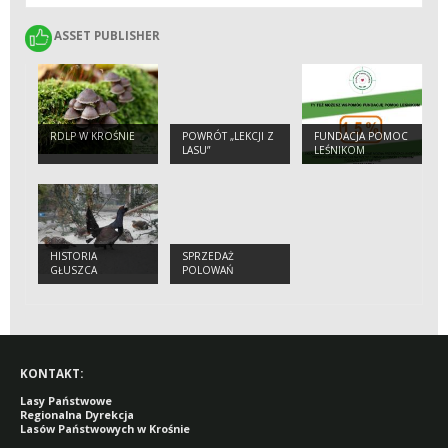
ASSET PUBLISHER
ASSET PUBLISHER
RDLP W KROŚNIE
POWRÓT „LEKCJI Z
FUNDACJA POMOC
LASU”
LEŚNIKOM
HISTORIA
SPRZEDAŻ
GŁUSZCA
POLOWAŃ
KONTAKT:
Lasy Państwowe
Regionalna Dyrekcja
Lasów Państwowych w Krośnie