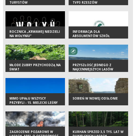
TURYSTÓW
TVP3 RZESZÓW
ROCZNICA „KRWAWEJ NIEDZIELI
INFORMACJA DLA
NA WOŁYNIU”
ABSOLWENTÓW SZKÓŁ
LEŚNYCH – KANDYDATÓW NA
STAŻ W NADLEŚNICTWACH
ZGRUPOWANYCH W
REGIONALNEJ DYREKCJI LASÓW
PAŃSTWOWYCH W KROŚNIE W
2026 ROKU
MŁODE ŻUBRY PRZYCHODZĄ NA
PRZYSZŁOŚĆ JEDNEGO Z
ŚWIAT
NAJCENNIEJSZYCH LASÓW
KARPAT. „STAWIAMY NA
KOMPROMIS”
MIMO UPAŁU WSZYSCY
SOBIEŃ W NOWEJ ODSŁONIE
PRZYBYLI - 15. MIELECKI LEŚNY
MINIRAJD ROWEROWY
ZAGROŻENIE POŻAROWE W
KURHAN SPRZED 3,5 TYS. LAT W
LASACH. APEL O OSTROŻNOŚĆ
DUKIELSKICH LASACH