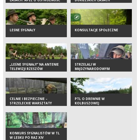
LESNE SYGNAŁY
KONSULTACJE SPOŁECZNE
„LEŚNE SYGNAŁY” NA ANTENIE
STRZELALI W
TELEWIZJI RZESZÓW
MIĘDZYNARODOWYM
TOWARZYSTWIE
CELNIE I BEZPIECZNIE –
PTL O DREWNIE W
STRZELECKIE WARSZTATY
KOLBUSZOWEJ
SZKOLENIOWE ZA NAMI
KONKURS SYGNALISTÓW W TL
W LESKU PO RAZ XIV