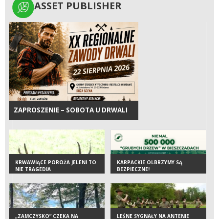
ASSET PUBLISHER
ASSET PUBLISHER
ZAPROSZENIE – SOBOTA U DRWALI
KRWAWIĄCE POROŻA JELENI TO
KARPACKIE OLBRZYMY SĄ
NIE TRAGEDIA
BEZPIECZNE!
„ZAMCZYSKO” CZEKA NA
LEŚNE SYGNAŁY NA ANTENIE