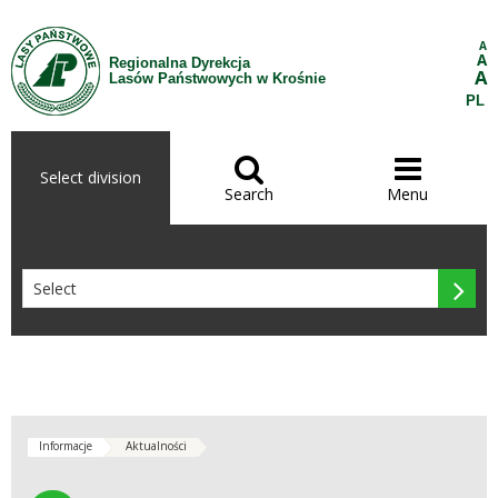
Skip to Content
A
A
Regionalna Dyrekcja
A
Lasów Państwowych w Krośnie
PL


Select division
Search
Menu

Informacje
Aktualności