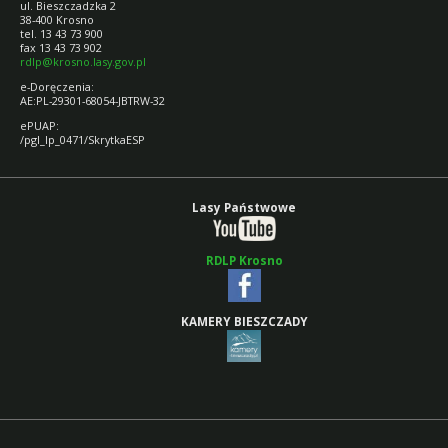
ul. Bieszczadzka 2
38-400 Krosno
tel. 13 43 73 900
fax 13 43 73 902
rdlp@krosno.lasy.gov.pl
e-Doręczenia:
AE:PL-29301-68054-JBTRW-32
ePUAP:
/pgl_lp_0471/SkrytkaESP
Lasy Państwowe
RDLP Krosno
KAMERY BIESZCZADY