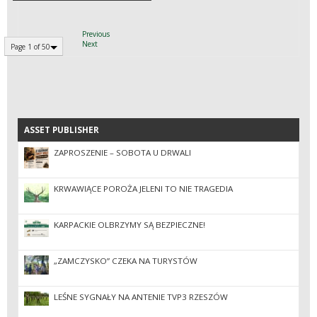
Previous
Next
Page 1 of 50
ASSET PUBLISHER
ASSET PUBLISHER
ZAPROSZENIE – SOBOTA U DRWALI
KRWAWIĄCE POROŻA JELENI TO NIE TRAGEDIA
KARPACKIE OLBRZYMY SĄ BEZPIECZNE!
„ZAMCZYSKO” CZEKA NA TURYSTÓW
LEŚNE SYGNAŁY NA ANTENIE TVP3 RZESZÓW