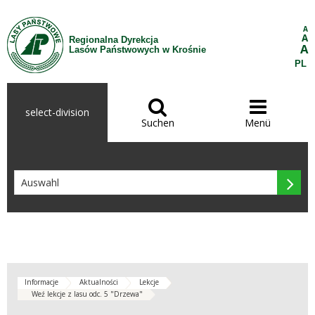
Zum Inhalt wechseln
A
A
Regionalna Dyrekcja
A
Lasów Państwowych w Krośnie
PL


select-division
Suchen
Menü

Informacje
Aktualności
Lekcje
Weź lekcje z lasu odc. 5 "Drzewa"