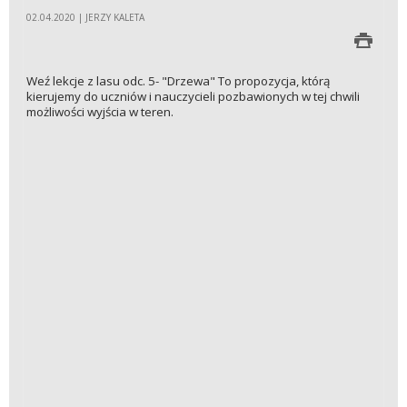
02.04.2020 | JERZY KALETA
Weź lekcje z lasu odc. 5- "Drzewa" To propozycja, którą
kierujemy do uczniów i nauczycieli pozbawionych w tej chwili
możliwości wyjścia w teren.