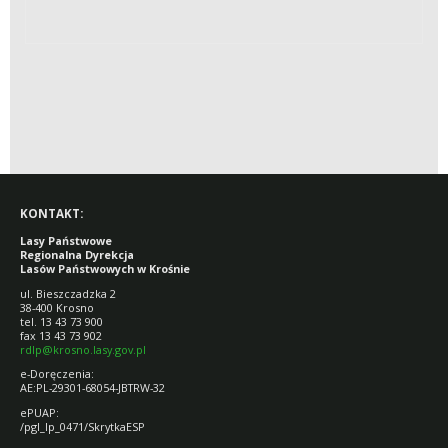
KONTAKT:
Lasy Państwowe
Regionalna Dyrekcja
Lasów Państwowych w Krośnie
ul. Bieszczadzka 2
38-400 Krosno
tel. 13 43 73 900
fax 13 43 73 902
rdlp@krosno.lasy.gov.pl
e-Doręczenia:
AE:PL-29301-68054-JBTRW-32
ePUAP:
/pgl_lp_0471/SkrytkaESP