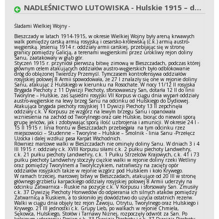
NADLEŚNICTWO LUTOWISKA - Hulskie 1915 – dolina „krwawego Sanu”
Śladami Wielkiej Wojny -
Bieszczady w latach 1914-1915, w okresie Wielkiej Wojny były areną krwawych
walk pomiędzy carską armią rosyjską i cesarsko-królewską (c.k.) armią austro-
węgierską. Jesienią 1914 r. oddziały armii carskiej, przebijając się w stronę
granicy pomiędzy Galicją, a terenami węgierskimi przez urokliwy rejon doliny
Sanu, zaatakowały w głąb gór.
Styczeń 1915 r. przyniósł pierwszą bitwę zimową w Bieszczadach, podczas której
głównym celem atakujących oddziałów austro-węgierskich było odblokowanie
dróg do oblężonej Twierdzy Przemyśl. Tymczasem kontrofensywa oddziałów
rosyjskiej polowej 8 Armii spowodowała, że 27 I znalazły się one w rejonie doliny
Sanu, atakując z Hulskiego w kierunku na Rosochate. W nocy 11/12 II rosyjska
Brygada Piechoty z 11 Dywizji Piechoty, sforsowawszy San, dotarła 12 II do linii
Tworylne – Hulskie, zaś sąsiedni rosyjski VII Korpus w ciągu dnia wyparł oddziały
austro-węgierskie na lewy brzeg Sanu na odcinku od Hulskiego do Dydiowej.
Atakująca brygada piechoty rosyjskiej 11 Dywizji Piechoty 13 II zepchnęła
oddziały c.k. V Korpusu ze wzgórz na lewym brzegu Sanu i opanowała
wzniesienia na zachód od Tworylnego oraz całe Hulskie, biorąc do niewoli sporą
grupę jeńców, jak i zdobywając sporą ilość uzbrojenia i amunicji. W okresie 24 I -
15 II 1915 r. linia frontu w Bieszczadach przebiegała na tym odcinku rzez
miejscowości – Studenne – Tworylne – Hulskie – Smolnik - linia Sanu -Przełęcz
Użocka i dalej wzdłuż pasa Karpat Wschodnich.
Również marcowe walki w Bieszczadach nie ominęły doliny Sanu. W dniach 3 i 4
III 1915 r. oddziały c.k. XVIII Korpusu siłami c.k. 2 pułku piechoty Landwehry,
c.k. 21 pułku piechoty Landwehry, c.k. 1 Pułku Strzelców Krajowych, c.k. 41 i 73
pułku piechoty Landwehry stoczyły ciężkie walki w rejonie doliny rzeki Wetliny
oraz pomiędzy Tworylnem a Tworylczykiem, natrafiwszy na zacięty opór
oddziałów rosyjskich także w rejonie wzgórz pod Hulskiem i koło Krywego.
W ramach trzeciej, marcowej bitwy w Bieszczadach, atakujące od 20 III w stronę
głównego grzbietu karpackiego oddziały rosyjskiej polowej 8 Armii uderzyły na
odcinku Zatwarnica - Ruskie na pozycje c.k. V Korpusu i sforsowały San. Zmusiły
c.k. 37 Dywizję Piechoty Honwedów do odpierania ich silnych ataków pomiędzy
Zatwarnicą a Ruskiem, a to skłoniło jej dowództwo do użycia ostatnich rezerw.
Walki w ciągu dnia objęły też rejon Zawoju, Otrytu, Tworylnego oraz Hulskiego i
Krywego. 21 III jednostki c.k. Grupy Lieb, po walkach w rejonie Chmiela,
Sękowca, Hulskiego, Stołów i Tarnawy Niżnej, rozpoczęły odwrót za San. Po