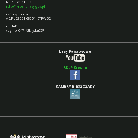
fax 13 43 73 902
rdlp@krosno.lasy.gov.pl
e-Doręczenia:
AE:PL-29301-68054-JBTRW-32
ePUAP:
/pgl_lp_0471/SkrytkaESP
Lasy Państwowe
RDLP Krosno
KAMERY BIESZCZADY