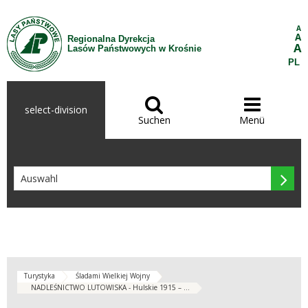
Zum Inhalt wechseln
A
A
Regionalna Dyrekcja
A
Lasów Państwowych w Krośnie
PL


select-division
Suchen
Menü

Turystyka
Śladami Wielkiej Wojny
NADLEŚNICTWO LUTOWISKA - Hulskie 1915 – ...