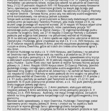
kolejnym uderzeniu Rosjan c.k. 33 Dywizja Piechoty i c.k. 37 Dywizja Piechoty
Honwedów i po całonocnej bitwie, rozpoczęły odwrót na południe od Dwernika.
Nocą 21/22 III jednostki rosyjskich XVII i VII Korpusów kontynuowały forsowanie
Sanu, opanowując w walce umocnione grzbiety na lewym jego brzegu pod
Tworylnem, Hulskiem, Chmielem i Smolnikiem. Na odcinku 65 Dywizji Piechoty
w rejonie Smolnik - Tarnawa Niżna, przez całą noc oddziały austro-węgierskie
silnie kontratakowały, nie odnosząc jednak sukcesów.
Tempo walk wzrosło wraz z przerzuceniem w Bieszczady dodatkowych oddziałów
carskiej armii po kapitulacji Twierdzy Przemyśl, jaka miała miejsce 23 III, na
skutek czego przewaga ich wyraźnie wzrosła. 26 III rosyjski VII Korpus odparł silne
kontrataki oddziałów austro-węgierskich, które zaatakowały pozycje 167
ostrożskiego pułku piechoty w rejonie Zawoju i 10 ingermanlandskiego pułku
huzarów na wzgórzu Stoły, zaś 27 III rosyjska 3 Dywizja Piechoty z sukcesem
podeszła pod wzgórza koło Jaworca i na południowy wschód od Hulskiego.
28 III na oddziały polowej c.k. 2 Armii spadło we mgle silne uderzenie w dolinie
Tworylczyka i Hulskiego, gdzie znajdował się styk c.k. V i c.k. XVIII Korpusu, zaś
29 III natarcie rosyjskiej polowej 8 Armii, pomimo wyjątkowo głębokiego śniegu,
ruszyło w stronę Dwernika, gdzie od trzech dni trwała silna wymiana ognia z
obu stron.
W dolinie Hulskiego na styku c.k. V i XVIII Korpusu, pod Dydiową i na południe
od Smolnika nad Sanem tempo walk się nasiliło, a przedarcie się 29 III sił
rosyjskich na styku pomiędzy c.k. V a XVIII Korpusem, spowodowało silny kryzys
w oddziałach austro-węgierskich. 30 III oddziały rosyjskie znów zaatakowały na
styku Hulskie - Suche Rzeki oraz nad Sanem w rejonie Tarnawy Niżnej pozycje
polowej c.k. 2 Armii. Rosyjski XXVIII Korpus siłami 23 Dywizji Piechoty, pomimo
głębokiego śniegu i silnego oporu oddziałów austro-węgierskich, do wieczora
opanował linię wzgórz na południe od Zatwarnicy i na zachód od Nasicznego,
zaś rosyjska 60 Dywizja Piechoty w walce podeszła do linii wzgórz na południe i
południowy wschód od Dwernika. Z zeznań wziętych do niewoli 31 III jeńców z
c.k. 91 pułku piechoty po walkach pod Tworylnem w dniach 21-22 III i pod
Jaworcem 16 III pułk praktycznie przestał istnieć, a c.k. 102 pułk piechoty poniósł
straty sięgające połowy jego stanu.
31 III pomimo wsparcia polowej c.k. 2 Armii posiłkami, atakujące oddziały
rosyjskiej polowej 8 Armii wdzierały się coraz silniej pomiędzy pozycje c.k. V
Korpusu, a c.k. XVIII Korpusu. Austriacy, nie mając innego wyjścia, zarządzili
odwrót na linię głównego pasma karpackiego czyli na galicyjsko-węgierską linię
graniczną.
Marcowe walki spowodowały, iż rejon Dwernika, Hulskiego i Tworylnego został
opanowany przez rosyjską polową 8 Armię i znalazł się na zapleczu walk
toczonych w rejonie górnego Sanu i głównego grzbietu karpackiego.
Pod koniec kwietnia 1915 r. inicjatywa na froncie w Karpatach przeszła w ręce