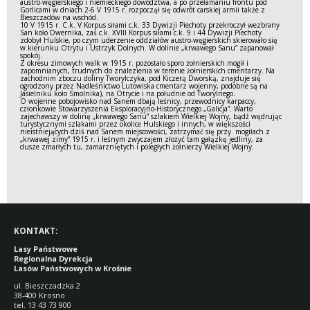
austro-węgierskiego i niemieckiego dowództwa, a po przełamaniu frontu pod
Gorlicami w dniach 2-6 V 1915 r. rozpoczął się odwrót carskiej armii także z
Bieszczadów na wschód.
10 V 1915 r. C.k. V Korpus siłami c.k. 33 Dywizji Piechoty przekroczył wezbrany
San koło Dwernika, zaś c.k. XVIII Korpus siłami c.k. 9 i 44 Dywizji Piechoty
zdobył Hulskie, po czym uderzenie oddziałów austro-węgierskich skierowało się
w kierunku Otrytu i Ustrzyk Dolnych. W dolinie „krwawego Sanu” zapanował
spokój.
Z okresu zimowych walk w 1915 r. pozostało sporo żołnierskich mogił i
zapomnianych, trudnych do znalezienia w terenie żołnierskich cmentarzy. Na
zachodnim zboczu doliny Tworylczyka, pod Kiczerą Dworską, znajduje się
ogrodzony przez Nadleśnictwo Lutowiska cmentarz wojenny, podobne są na
Jasielniku koło Smolnika), na Otrycie i na południe od Tworylnego.
O wojenne pobojowisko nad Sanem dbają leśnicy, przewodnicy karpaccy,
członkowie Stowarzyszenia Eksploracyjno-Historycznego „Galicja”. Warto
zajechawszy w dolinę „krwawego Sanu” szlakiem Wielkiej Wojny, bądź wędrując
turystycznymi szlakami przez okolice Hulskiego i innych, w większości
nieistniejących dziś nad Sanem miejscowości, zatrzymać się przy mogiłach z
„krwawej zimy” 1915 r. i leśnym zwyczajem złożyć tam gałązkę jedliny, za
dusze zmarłych tu, zamarzniętych i poległych żołnierzy Wielkiej Wojny.
KONTAKT:
Lasy Państwowe
Regionalna Dyrekcja
Lasów Państwowych w Krośnie
ul. Bieszczadzka 2
38-400 Krosno
tel. 13 43 73 900