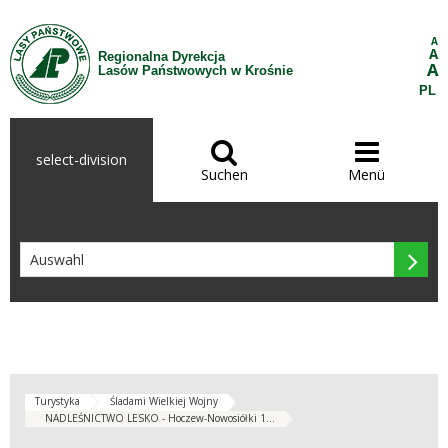
Zum Inhalt wechseln
A
A
Regionalna Dyrekcja
A
Lasów Państwowych w Krośnie
PL


select-division
Suchen
Menü

Turystyka
Śladami Wielkiej Wojny
NADLEŚNICTWO LESKO - Hoczew-Nowosiółki 1...