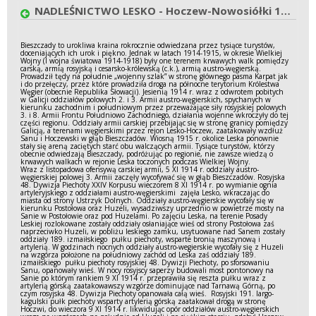
NADLEŚNICTWO LESKO - Hoczew-Nowosiółki 1914-1915 r.
Bieszczady to urokliwa kraina rokrocznie odwiedzana przez tysiące turystów,
doceniających ich urok i piękno. Jednak w latach 1914-1915, w okresie Wielkiej
Wojny (I wojna światowa 1914-1918) były one terenem krwawych walk pomiędzy
carską, armią rosyjską i cesarsko-królewską (c.k.), armią austro-węgierską.
Prowadził tędy na południe „wojenny szlak” w stronę głównego pasma Karpat jak
i do przełęczy, przez które prowadziła droga na północne terytorium Królestwa
Węgier (obecnie Republika Słowacji). Jesienią 1914 r. wraz z odwrotem pobitych
w Galicji oddziałów polowych 2. i 3. Armii austro-węgierskich, spychanych w
kierunku zachodnim i południowym przez przeważające siły rosyjskiej polowych
3. i 8. Armii Frontu Południowo Zachodniego, działania wojenne wkroczyły do tej
części regionu. Oddziały armii carskiej przebijając się w stronę granicy pomiędzy
Galicją, a terenami węgierskimi przez rejon Lesko-Hoczew, zaatakowały wzdłuż
Sanu i Hoczewski w głąb Bieszczadów. Wiosną 1915 r. okolice Leska ponownie
stały się areną zaciętych starć obu walczących armii. Tysiące turystów, którzy
obecnie odwiedzają Bieszczady, podróżując po regionie, nie zawsze wiedzą o
krwawych walkach w rejonie Leska toczonych podczas Wielkiej Wojny.
Wraz z listopadowa ofensywą carskiej armii, 5 XI 1914 r. oddziały austro-
węgierskiej polowej 3. Armii zaczęły wycofywać się w głąb Bieszczadów. Rosyjska
48. Dywizja Piechoty XXIV Korpusu wieczorem 8 XI 1914 r. po wymianie ognia
artyleryjskiego z oddziałami austro-węgierskimi zajęła Lesko, wkraczając do
miasta od strony Ustrzyk Dolnych. Oddziały austro-węgierskie wycofały się w
kierunku Postołowa oraz Huzeli, wysadziwszy uprzednio w powietrze mosty na
Sanie w Postołowie oraz pod Huzelami. Po zajęciu Leska, na terenie Posady
Leskiej rozlokowane zostały oddziały osłaniające wieś od strony Postołowa zaś
naprzeciwko Huzeli, w pobliżu leskiego zamku, usytuowane nad Sanem zostały
oddziały 189. izmaiłskiego pułku piechoty, wsparte bronią maszynową i
artylerią. W godzinach nocnych oddziały austro-wegierskie wycofały się z Huzeli
na wzgórza położone na południowy zachód od Leska zaś oddziały 189.
izmaiłskiego pułku piechoty rosyjskiej 48. Dywizji Piechoty, po sforsowaniu
Sanu, opanowały wieś. W nocy rosyjscy saperzy budowali most pontonowy na
Sanie po którym rankiem 9 XI 1914 r. przeprawiła się reszta pułku wraz z
artylerią górską zaatakowawszy wzgórze dominujące nad Tarnawą Górną, po
czym rosyjska 48. Dywizja Piechoty opanowała całą wieś. Rosyjski 191. largo-
kagulski pułk piechoty wsparty artylerią górską zaatakował drogą w stronę
Hoczwi, do wieczora 9 XI 1914 r. likwidując opór oddziałów austro-węgierskich