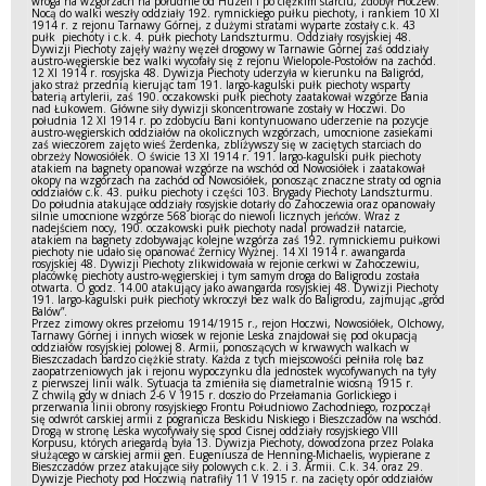
wroga na wzgórzach na południe od Huzeli i po ciężkim starciu, zdobył Hoczew.
Nocą do walki weszły oddziały 192. rymnickiego pułku piechoty, i rankiem 10 XI
1914 r. z rejonu Tarnawy Górnej, z dużymi stratami wyparte zostały c.k. 43
pułk piechoty i c.k. 4. pułk piechoty Landszturmu. Oddziały rosyjskiej 48.
Dywizji Piechoty zajęły ważny węzeł drogowy w Tarnawie Górnej zaś oddziały
austro-węgierskie bez walki wycofały się z rejonu Wielopole-Postołów na zachód.
12 XI 1914 r. rosyjska 48. Dywizja Piechoty uderzyła w kierunku na Baligród,
jako straż przednią kierując tam 191. largo-kagulski pułk piechoty wsparty
baterią artylerii, zaś 190. oczakowski pułk piechoty zaatakował wzgórze Bania
nad Łukowem. Główne siły dywizji skoncentrowane zostały w Hoczwi. Do
południa 12 XI 1914 r. po zdobyciu Bani kontynuowano uderzenie na pozycje
austro-węgierskich oddziałów na okolicznych wzgórzach, umocnione zasiekami
zaś wieczorem zajęto wieś Żerdenka, zbliżywszy się w zaciętych starciach do
obrzeży Nowosiółek. O świcie 13 XI 1914 r. 191. largo-kagulski pułk piechoty
atakiem na bagnety opanował wzgórze na wschód od Nowosiółek i zaatakował
okopy na wzgórzach na zachód od Nowosiółek, ponosząc znaczne straty od ognia
oddziałów c.k. 43. pułku piechoty i części 103. Brygady Piechoty Landszturmu.
Do południa atakujące oddziały rosyjskie dotarły do Zahoczewia oraz opanowały
silnie umocnione wzgórze 568 biorąc do niewoli licznych jeńców. Wraz z
nadejściem nocy, 190. oczakowski pułk piechoty nadal prowadził natarcie,
atakiem na bagnety zdobywając kolejne wzgórza zaś 192. rymnickiemu pułkowi
piechoty nie udało się opanować Żernicy Wyżnej. 14 XI 1914 r. awangarda
rosyjskiej 48. Dywizji Piechoty zlikwidowała w rejonie cerkwi w Zahoczewiu,
placówkę piechoty austro-węgierskiej i tym samym droga do Baligrodu została
otwarta. O godz. 14.00 atakujący jako awangarda rosyjskiej 48. Dywizji Piechoty
191. largo-kagulski pułk piechoty wkroczył bez walk do Baligrodu, zajmując „gród
Balów”.
Przez zimowy okres przełomu 1914/1915 r., rejon Hoczwi, Nowosiółek, Olchowy,
Tarnawy Górnej i innych wiosek w rejonie Leska znajdował się pod okupacją
oddziałów rosyjskiej polowej 8. Armii, ponoszących w krwawych walkach w
Bieszczadach bardzo ciężkie straty. Każda z tych miejscowości pełniła rolę baz
zaopatrzeniowych jak i rejonu wypoczynku dla jednostek wycofywanych na tyły
z pierwszej linii walk. Sytuacja ta zmieniła się diametralnie wiosną 1915 r.
Z chwilą gdy w dniach 2-6 V 1915 r. doszło do Przełamania Gorlickiego i
przerwania linii obrony rosyjskiego Frontu Południowo Zachodniego, rozpoczął
się odwrót carskiej armii z pogranicza Beskidu Niskiego i Bieszczadów na wschód.
Drogą w stronę Leska wycofywały się spod Cisnej oddziały rosyjskiego VIII
Korpusu, których ariegardą była 13. Dywizja Piechoty, dowodzona przez Polaka
służącego w carskiej armii gen. Eugeniusza de Henning-Michaelis, wypierane z
Bieszczadów przez atakujące siły polowych c.k. 2. i 3. Armii. C.k. 34. oraz 29.
Dywizje Piechoty pod Hoczwią natrafiły 11 V 1915 r. na zacięty opór oddziałów