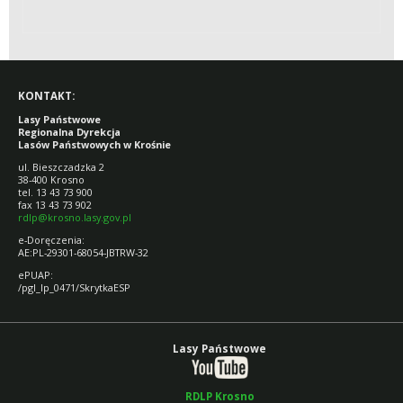
KONTAKT:
Lasy Państwowe
Regionalna Dyrekcja
Lasów Państwowych w Krośnie
ul. Bieszczadzka 2
38-400 Krosno
tel. 13 43 73 900
fax 13 43 73 902
rdlp@krosno.lasy.gov.pl
e-Doręczenia:
AE:PL-29301-68054-JBTRW-32
ePUAP:
/pgl_lp_0471/SkrytkaESP
Lasy Państwowe
RDLP Krosno