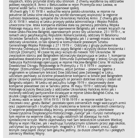
rosyjskich, który przyniósł straty obu stronom. Z chwilą wycofania się oddziałów
polowej rosyjskiej 8. Armii z Bieszczadów w rejon Przemyśla oraz Lwowa, w
rejonie wideł Sanu i Hoczewki zapanował spokój.
W chwili gdy 1 XI 1918 r. wybuchła wojna polsko-ukraińska, w rejonie na
południe od Leska silne okazały się wśród stanowiącej większość w regionie
ludności bojkowskiej, sympatie dla Ukraińskiej Halickiej Armii. Z chwilą gdy ok
20 XI 1918 r. władzę w Lesku przejęły polska administracja i Wojsko Polskie,
utworzona tzw. leska kompania etatowa stała się pierwszą jednostką Wojska
Polskiego mającą min. za zadanie opanowanie Baligrodu jak i wiosek leżących na
trasie Lesko-Hoczew-Baligród, opanowanych przez siły ukraińskie. 23 I 1919 r., w
ramach akcji pacyfikacyjnej Republiki Komanczańskiej, oddziały III Batalionu
Strzelców Sanockich, wyparły z rejonu Baligrodu jak i z samego miasta na wschód
oddziały ukraińskie, co tak opisano w komunikacie prasowym Sztabu
Generalnego Wojska Polskiego z 27 I 1919 r.: Oddziały z grupy pułkownika
[Henryka Odrowąża-] Minkiewicza zajęły Baligród i oczyściły okolice Krościenka i
Ustrzyk [Dolnych]. W czasie tej akcji wzięto do niewoli 100 Ukraińców. W
zwycięskim starciu pod Baligrodem odznaczyła stacjonująca w Lesku 1. kompania
powiatowa dowodzona przez ppor. Edmunda Dąbrowskiego z leskiej Grupy ppłk
Tadeusza Rychlińskiego operującej w rejonie Hoczew-Baligród-Cisna. W rozkazie
Dowództwa Okręgu Wojskowego w Przemyślu z 15 II 1919 r. zapisano:
Podpor. [Edmundowi] Dąbrowskiemu, adjut.[antowi – pisownia zgodna z
oryginałem w cytowanym tekście] Dow.[ództwa] pow.[iatowego] w Lisku,
udzielam pochwały za dzielne prowadzenie kompanii w bitwie pod Baligrodem
gdzie Ukraińcy pomimo przeważających sił ponieśli dotkliwe straty i zostali od
Baligrodu odparci. W Lesku od początku lutego 1919 r. stacjonowały dwie
kompanie powiatowe zaś w Sanoku jedna. W maju 1919 r. oddziały Wojska
Polskiego oczyściły Bieszczady z oddziałów Ukraińskiej Halickiej Armii jak i
rozbroiły oddziały partyzanckie działające w rejonie Lesko-Baligród-Cisna, na
skutek czego działania wojenne w górach ustały.
Z okresu walk w latach 1914-1915 i 1918-1919 r. w rejonie wideł Sanu i
Hoczewki oraz „grodu Balów”, pozostało sporo żołnierskich mogił walczących armii
oraz zapomnianych i trudnych do znalezienia w terenie żołnierskich cmentarzy.
O wojenne pobojowisko dbają leśnicy, przewodnicy karpaccy, członkowie
Stowarzyszenia Eksploracyjno-Historycznego „Galicja” jak i turyści natrafiający w
tym rejonie na wojenne ślady, w ciągu ostatnich lat stawiając na nich
symboliczne krzyże. Warto zajechawszy nad San beskidzkim szlakiem Wielkiej
Wojny w rejon Hoczwi, jak i wędrując turystycznymi szlakami przez jego okolice,
zatrzymać się przy symbolicznych mogiłach z 1914 r. i zapalić znicz, bądź
leśnym zwyczajem złożyć tam gałązkę jedliny, za dusze zmarłych tu i poległych
żołnierzy Wielkiej Wojny.