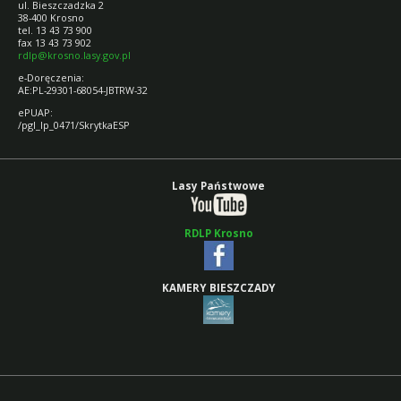
ul. Bieszczadzka 2
38-400 Krosno
tel. 13 43 73 900
fax 13 43 73 902
rdlp@krosno.lasy.gov.pl
e-Doręczenia:
AE:PL-29301-68054-JBTRW-32
ePUAP:
/pgl_lp_0471/SkrytkaESP
Lasy Państwowe
RDLP Krosno
KAMERY BIESZCZADY