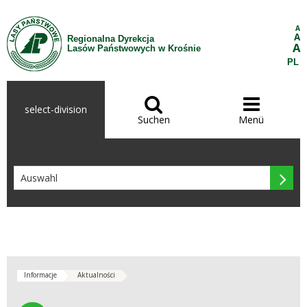
Zum Inhalt wechseln
A
A
Regionalna Dyrekcja
A
Lasów Państwowych w Krośnie
PL


select-division
Suchen
Menü

Informacje
Aktualności