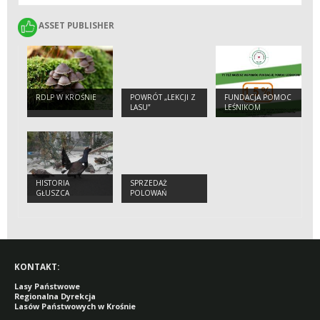
ASSET PUBLISHER
ASSET PUBLISHER
RDLP W KROŚNIE
POWRÓT „LEKCJI Z
FUNDACJA POMOC
LASU”
LEŚNIKOM
HISTORIA
SPRZEDAŻ
GŁUSZCA
POLOWAŃ
KONTAKT:
Lasy Państwowe
Regionalna Dyrekcja
Lasów Państwowych w Krośnie