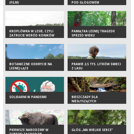
(FILM)
POD GŁOGOWEM
KROPLÓWKA W LESIE, CZYLI
PAMIĄTKA LEŚNEJ TRAGEDII
ZATRUCIE WŚRÓD KONIKÓW
SPRZED WIEKU
POLSKICH
BOTANICZNE ODKRYCIE NA
PRAWIE 2,5 TYS. LITRÓW ŚMIECI
LEŚNEJ ŁĄCE
Z LASU
SOLIDARNI W PANDEMII
BIESZCZADY DLA
NIESŁYSZĄCYCH
PIERWSZE NARODZINY W
GŁÓG „MA WIELKIE SERCE”
ŻUBRZEJ ZAGRODZIE