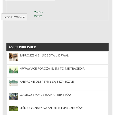
Zurück
Weiter
Seite 48 von 50
ASSET PUBLISHER
ASSET PUBLISHER
ZAPROSZENIE – SOBOTA U DRWALI
KRWAWIĄCE POROŻA JELENI TO NIE TRAGEDIA
KARPACKIE OLBRZYMY SĄ BEZPIECZNE!
„ZAMCZYSKO” CZEKA NA TURYSTÓW
LEŚNE SYGNAŁY NA ANTENIE TVP3 RZESZÓW