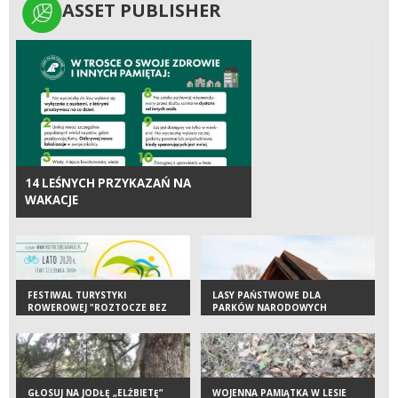
ASSET PUBLISHER
ASSET PUBLISHER
14 LEŚNYCH PRZYKAZAŃ NA
WAKACJE
FESTIWAL TURYSTYKI
LASY PAŃSTWOWE DLA
ROWEROWEJ "ROZTOCZE BEZ
PARKÓW NARODOWYCH
GRANIC"
GŁOSUJ NA JODŁĘ „ELŻBIETĘ”
WOJENNA PAMIĄTKA W LESIE