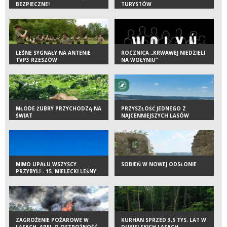
BEZPIECZNE!
TURYSTÓW
LEŚNE SYGNAŁY NA ANTENIE
ROCZNICA „KRWAWEJ NIEDZIELI
TVP3 RZESZÓW
NA WOŁYNIU”
MŁODE ŻUBRY PRZYCHODZĄ NA
PRZYSZŁOŚĆ JEDNEGO Z
ŚWIAT
NAJCENNIEJSZYCH LASÓW
KARPAT. „STAWIAMY NA
KOMPROMIS”
MIMO UPAŁU WSZYSCY
SOBIEŃ W NOWEJ ODSŁONIE
PRZYBYLI - 15. MIELECKI LEŚNY
MINIRAJD ROWEROWY
ZAGROŻENIE POŻAROWE W
KURHAN SPRZED 3,5 TYS. LAT W
LASACH. APEL O OSTROŻNOŚĆ
DUKIELSKICH LASACH