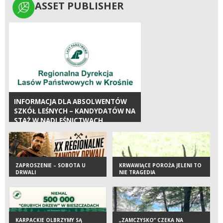
ASSET PUBLISHER
ASSET PUBLISHER
INFORMACJA DLA ABSOLWENTÓW
SZKÓŁ LEŚNYCH – KANDYDATÓW NA
STAŻ W NADLEŚNICTWACH
ZGRUPOWANYCH W REGIONALNEJ
DYREKCJI LASÓW PAŃSTWOWYCH W
KROŚNIE W 2026 ROKU
ZAPROSZENIE – SOBOTA U
KRWAWIĄCE POROŻA JELENI TO
DRWALI
NIE TRAGEDIA
KARPACKIE OLBRZYMY SĄ
„ZAMCZYSKO” CZEKA NA