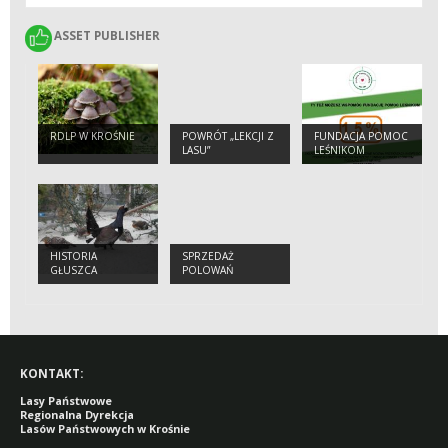
ASSET PUBLISHER
ASSET PUBLISHER
RDLP W KROŚNIE
POWRÓT „LEKCJI Z
FUNDACJA POMOC
LASU”
LEŚNIKOM
HISTORIA
SPRZEDAŻ
GŁUSZCA
POLOWAŃ
KONTAKT:
Lasy Państwowe
Regionalna Dyrekcja
Lasów Państwowych w Krośnie