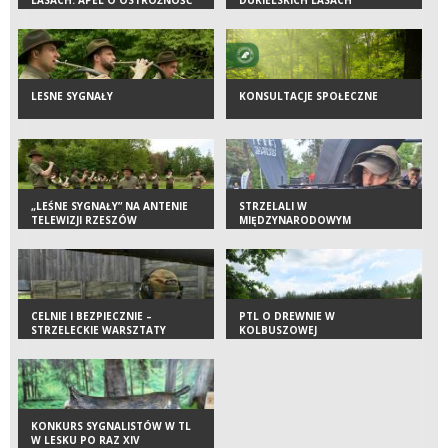
LESNE SYGNAŁY
KONSULTACJE SPOŁECZNE
„LEŚNE SYGNAŁY” NA ANTENIE
STRZELALI W
TELEWIZJI RZESZÓW
MIĘDZYNARODOWYM
TOWARZYSTWIE
CELNIE I BEZPIECZNIE –
PTL O DREWNIE W
STRZELECKIE WARSZTATY
KOLBUSZOWEJ
SZKOLENIOWE ZA NAMI
KONKURS SYGNALISTÓW W TL
W LESKU PO RAZ XIV