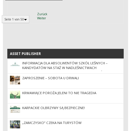
Zurück
Weiter
Seite 1 von 50
ASSET PUBLISHER
ASSET PUBLISHER
INFORMACJA DLA ABSOLWENTÓW SZKÓŁ LEŚNYCH –
KANDYDATÓW NA STAŻ W NADLEŚNICTWACH
ZGRUPOWANYCH W REGIONALNEJ DYREKCJI LASÓW
PAŃSTWOWYCH W KROŚNIE W 2026 ROKU
ZAPROSZENIE – SOBOTA U DRWALI
KRWAWIĄCE POROŻA JELENI TO NIE TRAGEDIA
KARPACKIE OLBRZYMY SĄ BEZPIECZNE!
„ZAMCZYSKO” CZEKA NA TURYSTÓW