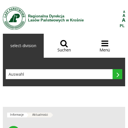
Zum Inhalt wechseln
A
A
Regionalna Dyrekcja
A
Lasów Państwowych w Krośnie
PL


select-division
Suchen
Menü

Informacje
Aktualności