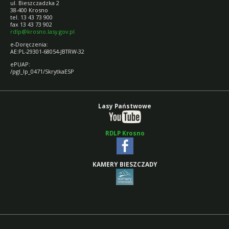
ul. Bieszczadzka 2
38-400 Krosno
tel. 13 43 73 900
fax 13 43 73 902
rdlp@krosno.lasy.gov.pl
e-Doręczenia:
AE:PL-29301-68054-JBTRW-32
ePUAP:
/pgl_lp_0471/SkrytkaESP
Lasy Państwowe
RDLP Krosno
KAMERY BIESZCZADY