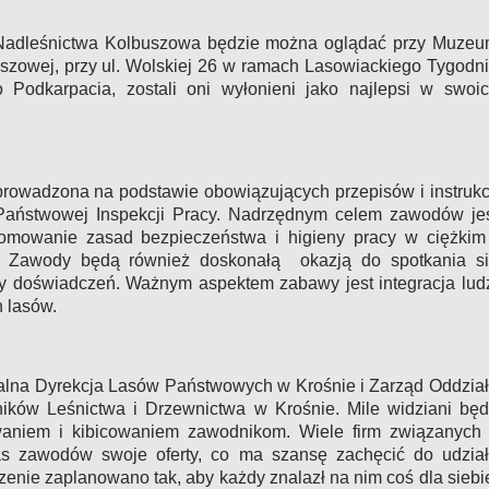
Nadleśnictwa Kolbuszowa będzie można oglądać przy Muze
szowej, przy ul. Wolskiej 26 w ramach Lasowiackiego Tygodn
go Podkarpacia, zostali oni wyłonieni jako najlepsi w swoi
prowadzona na podstawie obowiązujących przepisów i instrukc
aństwowej Inspekcji Pracy.
Nadrzędnym celem zawodów je
romowanie zasad bezpieczeństwa i higieny pracy w ciężkim
. Zawody będą również doskonałą okazją do spotkania s
ny doświadczeń. Ważnym aspektem zabawy jest integracja lud
 lasów.
nalna Dyrekcja Lasów Państwowych w Krośnie i Zarząd Oddzia
ników Leśnictwa i Drzewnictwa w Krośnie. Mile widziani bę
aniem i kibicowaniem zawodnikom. Wiele firm związanych
as zawodów swoje oferty, co ma szansę zachęcić do udzia
zenie zaplanowano tak, aby każdy znalazł na nim coś dla siebi