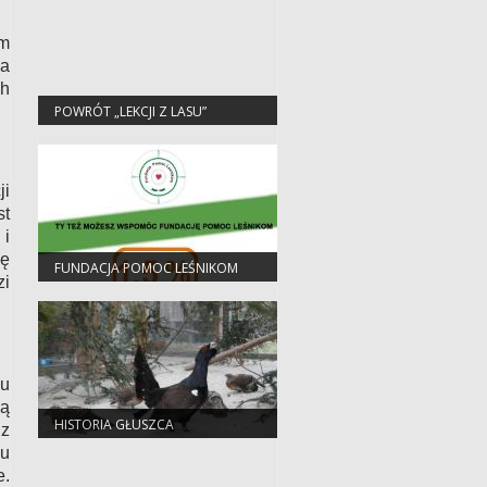
um
ia
ch
POWRÓT „LEKCJI Z LASU”
ji
st
 i
ię
FUNDACJA POMOC LEŚNIKOM
zi
łu
dą
HISTORIA GŁUSZCA
 z
łu
e.