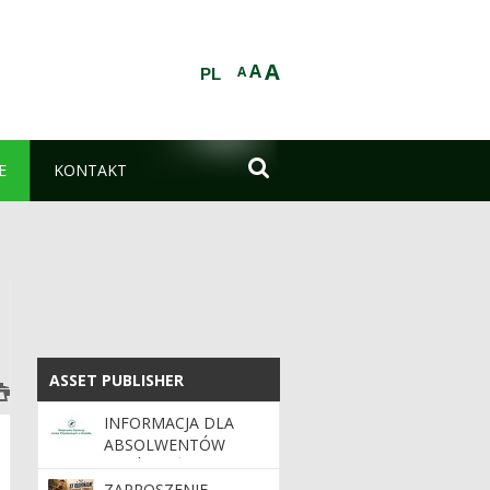
A
A
A
PL

E
KONTAKT
ASSET PUBLISHER
ASSET PUBLISHER
INFORMACJA DLA
ABSOLWENTÓW
SZKÓŁ LEŚNYCH –
KANDYDATÓW NA
ZAPROSZENIE –