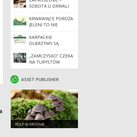
STAŻ W
SOBOTA U DRWALI
NADLEŚNICTWACH
ZGRUPOWANYCH W
KRWAWIĄCE POROŻA
REGIONALNEJ
JELENI TO NIE
DYREKCJI LASÓW
TRAGEDIA
PAŃSTWOWYCH W
KARPACKIE
KROŚNIE W 2026
OLBRZYMY SĄ
ROKU
BEZPIECZNE!
„ZAMCZYSKO” CZEKA
NA TURYSTÓW
ASSET PUBLISHER
ASSET PUBLISHER
a
RDLP W KROŚNIE