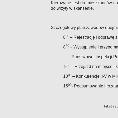
Kierowane jest do mieszkańców na
do wizyty w skansenie.
Szczegółowy plan zawodów obejmu
00
8
– Rejestrację i odprawę 
30
8
– Wystąpienie i przypomn
Państwowej Inspekcji Pr
00
9
– Przejazd na miejsce I k
00
10
– Konkurencje II-V w MK
00
15
- Podsumowanie i rozdan
Tekst
RDLP w Kr