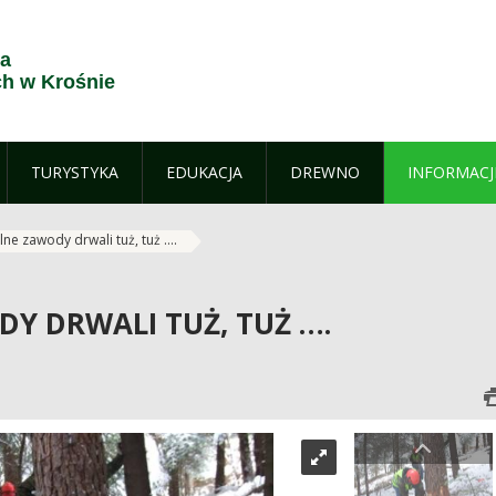
ja
h w Krośnie
TURYSTYKA
EDUKACJA
DREWNO
INFORMACJ
ne zawody drwali tuż, tuż ….
Y DRWALI TUŻ, TUŻ ….