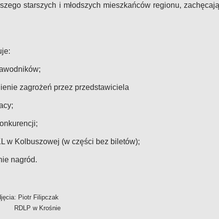
szego starszych i młodszych mieszkańców regionu, zachęcaj
je:
zawodników;
ienie zagrożeń przez przedstawiciela
acy;
onkurencji;
L w Kolbuszowej (w części bez biletów);
ie nagród.
 i zdjęcia: Piotr Filipczak
ośnie