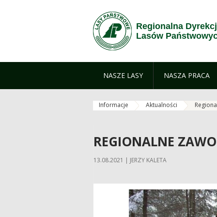
Zum Inhalt wechseln
Regionalna Dyrekc
Lasów Państwowyc
NASZE LASY
NASZA PRACA
Informacje
Aktualności
Regional
REGIONALNE ZAWOD
13.08.2021 | JERZY KALETA