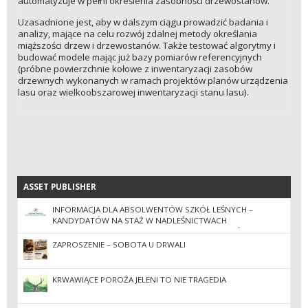
automatyzuje w pełni określenia zasobności drzewostanów.
Uzasadnione jest, aby w dalszym ciągu prowadzić badania i
analizy, mające na celu rozwój zdalnej metody określania
miąższości drzew i drzewostanów. Także testować algorytmy i
budować modele mając już bazy pomiarów referencyjnych
(próbne powierzchnie kołowe z inwentaryzacji zasobów
drzewnych wykonanych w ramach projektów planów urządzenia
lasu oraz wielkoobszarowej inwentaryzacji stanu lasu).
ASSET PUBLISHER
ASSET PUBLISHER
INFORMACJA DLA ABSOLWENTÓW SZKÓŁ LEŚNYCH –
KANDYDATÓW NA STAŻ W NADLEŚNICTWACH
ZGRUPOWANYCH W REGIONALNEJ DYREKCJI LASÓW
PAŃSTWOWYCH W KROŚNIE W 2026 ROKU
ZAPROSZENIE – SOBOTA U DRWALI
KRWAWIĄCE POROŻA JELENI TO NIE TRAGEDIA