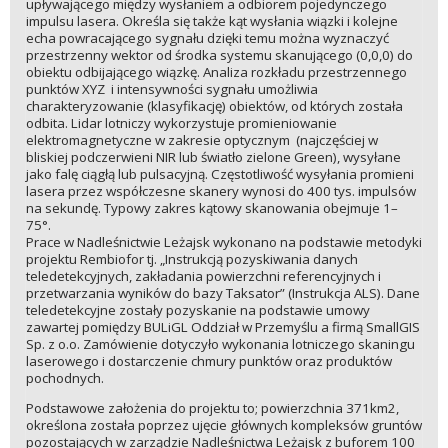
upływającego między wysłaniem a odbiorem pojedynczego
impulsu lasera. Określa się także kąt wysłania wiązki i kolejne
echa powracającego sygnału dzięki temu można wyznaczyć
przestrzenny wektor od środka systemu skanującego (0,0,0) do
obiektu odbijającego wiązkę. Analiza rozkładu przestrzennego
punktów XYZ i intensywności sygnału umożliwia
charakteryzowanie (klasyfikację) obiektów, od których została
odbita. Lidar lotniczy wykorzystuje promieniowanie
elektromagnetyczne w zakresie optycznym (najczęściej w
bliskiej podczerwieni NIR lub światło zielone Green), wysyłane
jako falę ciągłą lub pulsacyjną. Częstotliwość wysyłania promieni
lasera przez współczesne skanery wynosi do 400 tys. impulsów
na sekundę. Typowy zakres kątowy skanowania obejmuje 1–
75°.
Prace w Nadleśnictwie Leżajsk wykonano na podstawie metodyki
projektu Rembiofor tj. „Instrukcją pozyskiwania danych
teledetekcyjnych, zakładania powierzchni referencyjnych i
przetwarzania wyników do bazy Taksator” (Instrukcja ALS). Dane
teledetekcyjne zostały pozyskanie na podstawie umowy
zawartej pomiędzy BULiGL Oddział w Przemyślu a firmą SmallGIS
Sp. z o.o. Zamówienie dotyczyło wykonania lotniczego skaningu
laserowego i dostarczenie chmury punktów oraz produktów
pochodnych.
Podstawowe założenia do projektu to; powierzchnia 371km2,
określona została poprzez ujęcie głównych kompleksów gruntów
pozostających w zarządzie Nadleśnictwa Leżajsk z buforem 100