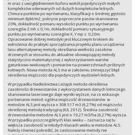
m oraz z uwzględnieniem buforu wokół pojedynczych małych
kompleksów oderwanych od dużych kompleksów leśnych.
Chmura punktów po wyrównaniu, klasyfikacji o średniej gęstości
minimum 8pkt/m2, pokrycie poprzeczne pasów skanowania
20%, dokładność pomiaru wysokości punktu po wyrównaniu
szeregów Z mh ≤ 0,1m, dokładność pomiaru sytuacyjnego
punktu po wyrównaniu szeregów X, Y mp ≤ 0,20m.
Opracowanie dobrej metodyki jest kluczowym krokiem do
wdrożenia do praktyki sporządzania projektu planu urządzenia
lasu alternatywnej metody określania wielkości zasobów
drzewnych w stosunku do aktualnie obowiązującej metody
statystyczno-matematycznej z wykorzystaniem warstw
gatunkowo-wiekowych i pomiarów na powierzchniach próbnych
kołowych. Nowa metoda ALS ma w założeniu zmniejszyć błąd
określenia miąższości dla pojedynczych wydzieleń leśnych.
W przypadku Nadleśnictwa Leżajsk metoda określenia
zasobności drzewostanów z wykorzystaniem danych lotniczego
skanowania laserowego daje wyniki wyższe, na co wskazuje
porównanie metod: ogólna miąższość drzewostanów w
metodzie ALS jest wyższa o 308 517 m3 (6,27%) od miąższości
określonej metodą tradycyjną (IUL 2012). Średnia zasobność
drzewostanów metodzie ALS jest o 19,27 m3/ha (6,27%) wyższa.
W przypadku poszczególnych klas wieku – zaznacza się tu
większa zasobność w młodych klasach wieku w metodzie ALS.
Należy również pokreślić, że zastosowanie metody nie