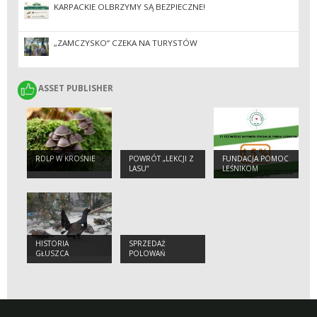
KARPACKIE OLBRZYMY SĄ BEZPIECZNE!
„ZAMCZYSKO” CZEKA NA TURYSTÓW
ASSET PUBLISHER
ASSET PUBLISHER
RDLP W KROŚNIE
POWRÓT „LEKCJI Z
FUNDACJA POMOC
LASU”
LEŚNIKOM
HISTORIA
SPRZEDAŻ
GŁUSZCA
POLOWAŃ