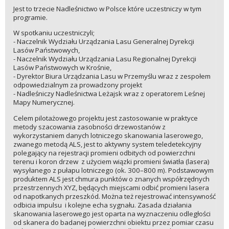
Jest to trzecie Nadleśnictwo w Polsce które uczestniczy w tym
programie.
W spotkaniu uczestniczyli;
- Naczelnik Wydziału Urządzania Lasu Generalnej Dyrekcji
Lasów Państwowych,
- Naczelnik Wydziału Urządzania Lasu Regionalnej Dyrekcji
Lasów Państwowych w Krośnie,
- Dyrektor Biura Urządzania Lasu w Przemyślu wraz z zespołem
odpowiedzialnym za prowadzony projekt
- Nadleśniczy Nadleśnictwa Leżajsk wraz z operatorem Leśnej
Mapy Numerycznej.
Celem pilotażowego projektu jest zastosowanie w praktyce
metody szacowania zasobności drzewostanów z
wykorzystaniem danych lotniczego skanowania laserowego,
zwanego metodą ALS, jest to aktywny system teledetekcyjny
polegający na rejestracji promieni odbitych od powierzchni
terenu i koron drzew z użyciem wiązki promieni światła (lasera)
wysyłanego z pułapu lotniczego (ok. 300–800 m). Podstawowym
produktem ALS jest chmura punktów o znanych współrzędnych
przestrzennych XYZ, będących miejscami odbić promieni lasera
od napotkanych przeszkód. Można też rejestrować intensywność
odbicia impulsu i kolejne echa sygnału. Zasada działania
skanowania laserowego jest oparta na wyznaczeniu odległości
od skanera do badanej powierzchni obiektu przez pomiar czasu