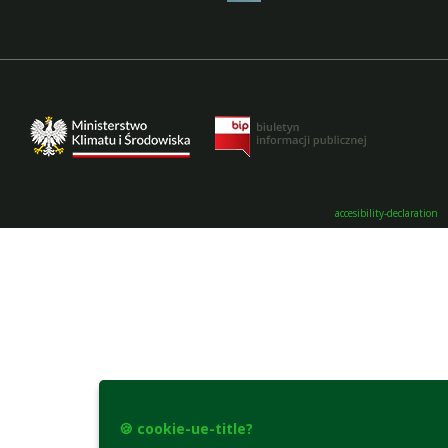
accesibility-declaration
🍪 cookie-ue-title?