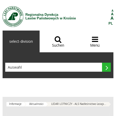
Zum Inhalt wechseln
A
A
Regionalna Dyrekcja
A
Lasów Państwowych w Krośnie
PL


select-division
Suchen
Menü

Informacje
Aktualności
LIDAR LOTNICZY - ALS Nadleśnictwo Leżajs...