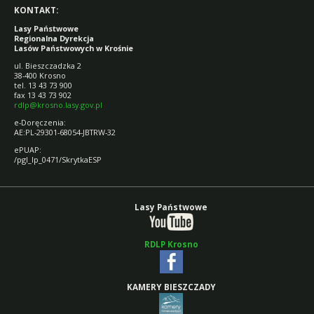
KONTAKT:
Lasy Państwowe
Regionalna Dyrekcja
Lasów Państwowych w Krośnie
ul. Bieszczadzka 2
38-400 Krosno
tel. 13 43 73 900
fax 13 43 73 902
rdlp@krosno.lasy.gov.pl
e-Doręczenia:
AE:PL-29301-68054-JBTRW-32
ePUAP:
/pgl_lp_0471/SkrytkaESP
Lasy Państwowe
RDLP Krosno
KAMERY BIESZCZADY