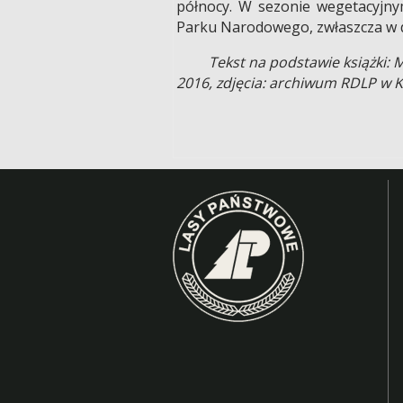
północy. W sezonie wegetacyjny
Parku Narodowego, zwłaszcza w d
Tekst na podstawie książki: 
2016, zdjęcia: archiwum RDLP w 