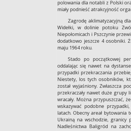
polowania dla notabli z Polski or
miały podnieść atrakcyjność org
Zagrodę aklimatyzacyjną dl
Widełki, w dolinie potoku Zw
Niepołomicach i Pszczynie przewi
dodatkowo jeszcze 4 osobniki. 
maju 1964 roku.
Stado po początkowej pene
oddalając się nawet na dystanse
przypadki przekraczania przebi
Niestety, los tych osobników, k
został wyjaśniony. Zwłaszcza pod
przekraczały nawet duże grupy li
wracały. Można przypuszczać, że
wskazywać podobne przypadki, s
latach. Obecny areał bytowania 
Ukrainą na wschodzie, granicy 
Nadleśnictwa Baligród na zacho