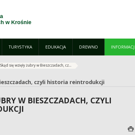
ja
h w Krośnie
TURYSTYKA
EDUKACJA
DREWNO
INFORMACJ
Skąd się wzięły żubry w Bieszczadach, cz...
eszczadach, czyli historia reintrodukcji
UBRY W BIESZCZADACH, CZYLI
DUKCJI