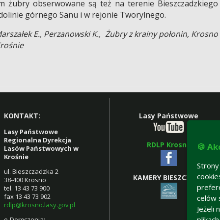
m żubry obserwowane są też na terenie Bieszczadzkiego
olinie górnego Sanu i w rejonie Tworylnego.
Marszałek E., Perzanowski K., Żubry z krainy połonin, Krosno
Krośnie
KONTAKT:
Lasy Państwowe
Lasy Państwowe
Regionalna Dyrekcja
RDLP Krosno
🍪 Ak
Lasów Państwowych w
Krośnie
Strony
ul. Bieszczadzka 2
cookie
KAMERY BIESZCZADY
38-400 Krosno
prefer
tel. 13 43 73 900
fax 13 43 73 902
celów 
rdlp@krosno.lasy.gov.pl
Jeżeli
plikac
e-Doręczenia: