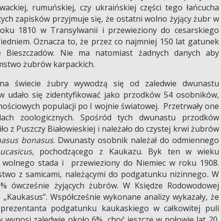
wackiej, rumuńskiej, czy ukraińskiej części tego łańcucha
cych zapisków przyjmuje się, że ostatni wolno żyjący żubr w
oku 1810 w Transylwanii i przewieziony do cesarskiego
dniem. Oznacza to, że przez co najmniej 150 lat gatunek
e Bieszczadów. Nie ma natomiast żadnych danych aby
mstwo żubrów karpackich.
 na świecie żubry wywodzą się od zaledwie dwunastu
 udało się zidentyfikować jako przodków 54 osobników,
nościowych populacji po I wojnie światowej. Przetrwały one
ach zoologicznych. Spośród tych dwunastu przodków
iło z Puszczy Białowieskiej i należało do czystej krwi żubrów
nasus bonasus
. Dwunasty osobnik należał do odmiennego
casicus,
pochodzącego z Kaukazu. Byk ten w wieku
 wolnego stada i przewieziony do Niemiec w roku 1908.
mstwo z samicami, należącymi do podgatunku nizinnego
.
W
70% ówcześnie żyjących żubrów. W Księdze Rodowodowej
 „Kaukasus”. Współcześnie wykonane analizy wykazały, że
prezentanta podgatunku kaukaskiego w całkowitej puli
 wynosi zaledwie około 6%, choć jeszcze w połowie lat 20.