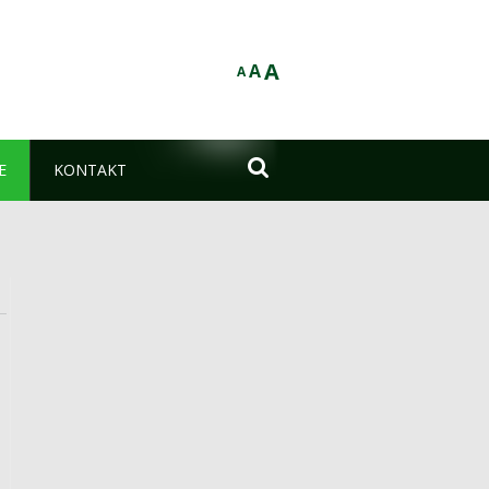
A
A
A

E
KONTAKT