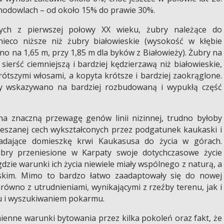
 hodowlach – od około 15% do prawie 30%.
ych z pierwszej połowy XX wieku, żubry należące do
ieco niższe niż żubry białowieskie (wysokość w kłębie
o na 1,65 m, przy 1,85 m dla byków z Białowieży). Żubry na
ierść ciemniejszą i bardziej kędzierzawą niż białowieskie,
rótszymi włosami, a kopyta krótsze i bardziej zaokrąglone.
wy wskazywano na bardziej rozbudowaną i wypukłą część
na znaczną przewagę genów linii nizinnej, trudno byłoby
mieszanej cech wykształconych przez podgatunek kaukaski i
iadające domieszkę krwi Kaukasusa do życia w górach.
ubry przeniesione w Karpaty swoje dotychczasowe życie
gdzie warunki ich życia niewiele miały wspólnego z naturą, a
skim. Mimo to bardzo łatwo zaadaptowały się do nowej
zarówno z utrudnieniami, wynikającymi z rzeźby terenu, jak i
u i wyszukiwaniem pokarmu.
ienne warunki bytowania przez kilka pokoleń oraz fakt, że