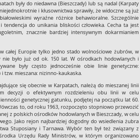
atach były do niedawna (Bieszczady) lub są nadal (Karpaty
niejednokrotnie i kłusownictwa sprawiły, że widoczne są już
białowieskimi wyraźne różnice behawioralne. Szczególnie
 i tendencja do unikania bliskości człowieka. Cecha ta jest
goletnim, znacznie bardziej intensywnym dokarmianiem
o w całej Europie tylko jedno stado wolnościowe żubrów, w
 nie było już od ok. 150 lat. W ośrodkach hodowlanych i
ywane były często jednocześnie obie linie genetyczne:
 i tzw. mieszana: nizinno-kaukaska.
ajdujące się obecnie w Karpatach, należą do mieszanej linii
iem decyzji o efektywnym rozdzieleniu obu linii w celu
enności genetycznej gatunku, podjętej na początku lat 60.
 Wówczas to, od roku 1963, rozpoczęto stopniowo przewozić
zanej z polskich ośrodków hodowlanych w Bieszczady, w celu
ego. Jako rejon najbardziej dogodny do wsiedlenia żubra
wa Stuposiany i Tarnawa. Wybór ten był też związany z
środka Urzędu Rady Ministrów, w którym organizowano