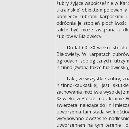
żubry żyjące współcześnie w Karp
ukraińskie) obiektem polowań, a 
pomiędzy żubrami karpackimi i 
odróżnia je stopień płochliwości
także być może związana z dłu
żubrów w Białowieży.
Do lat 60. XX wieku istniał
Białowieży. W Karpatach żubrów
ogrodach zoologicznych utrzym
nizinna (zwaną także białowieską)
Fakt, że wszystkie żubry, zn
nizinno-kaukaskiej, jest skutk
zachowania możliwie wysokiej zmi
XX wieku w Polsce i na Ukrainie.
zwierzęta należące do linii mies
utworzenia tam stada wolnościow
wytypowano ówczesne nadleśnict
utworzeniem na tym terenie o