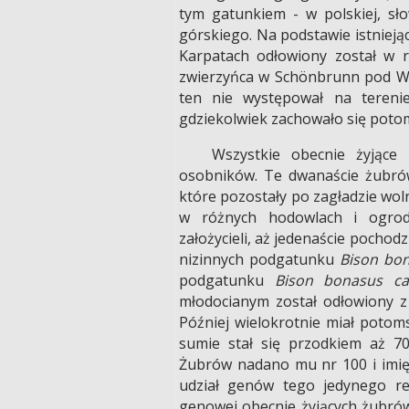
tym gatunkiem - w polskiej, sło
górskiego. Na podstawie istnieją
Karpatach odłowiony został w r
zwierzyńca w Schönbrunn pod Wie
ten nie występował na tereni
gdziekolwiek zachowało się poto
Wszystkie obecnie żyjące
osobników. Te dwanaście żubrów
które pozostały po zagładzie wol
w różnych hodowlach i ogrod
założycieli, aż jedenaście pochodz
nizinnych podgatunku
Bison bo
podgatunku
Bison bonasus cau
młodocianym został odłowiony z
Później wielokrotnie miał poto
sumie stał się przodkiem aż 
Żubrów nadano mu nr 100 i imię
udział genów tego jedynego re
genowej obecnie żyjących żubrów