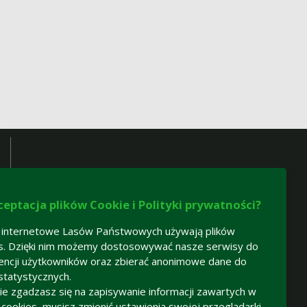
ceptacja plików Cookie i Polityki prywatności?
 internetowe Lasów Państwowych używają plików
s. Dzięki nim możemy dostosowywać nasze serwisy do
encji użytkowników oraz zbierać anonimowe dane do
statystycznych.
 nie zgadzasz się na zapisywanie informacji zawartych w
h cookies, musisz zmienić ustawienia swojej przeglądarki