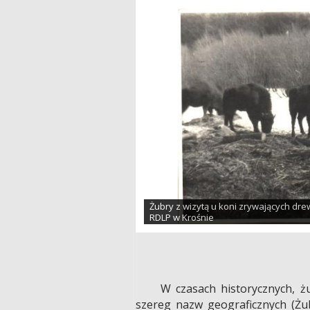
Żubry z wizytą u koni zrywających drew
RDLP w Krośnie
W czasach historycznych, ż
szereg nazw geograficznych (Żub