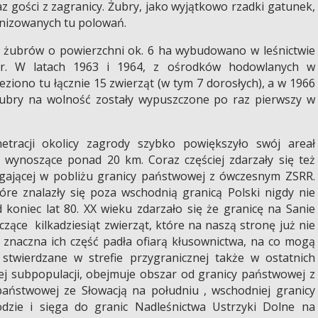
az gości z zagranicy. Żubry, jako wyjątkowo rzadki gatunek,
anizowanych tu polowań.
a żubrów o powierzchni ok. 6 ha wybudowano w leśnictwie
ór. W latach 1963 i 1964, z ośrodków hodowlanych w
eziono tu łącznie 15 zwierząt (w tym 7 dorosłych), a w 1966
Żubry na wolność zostały wypuszczone po raz pierwszy w
tracji okolicy zagrody szybko powiększyło swój areał
 wynoszące ponad 20 km. Coraz częściej zdarzały się też
egającej w pobliżu granicy państwowej z ówczesnym ZSRR.
tóre znalazły się poza wschodnią granicą Polski nigdy nie
 koniec lat 80. XX wieku zdarzało się że granicę na Sanie
czące kilkadziesiąt zwierząt, które na naszą stronę już nie
 znaczna ich część padła ofiarą kłusownictwa, na co mogą
twierdzane w strefie przygranicznej także w ostatnich
tej subpopulacji, obejmuje obszar od granicy państwowej z
państwowej ze Słowacją na południu , wschodniej granicy
dzie i sięga do granic Nadleśnictwa Ustrzyki Dolne na