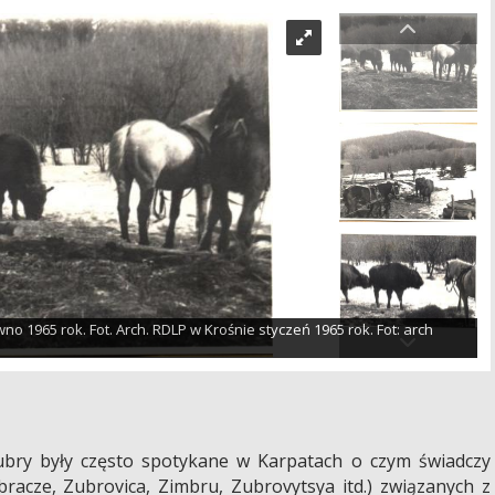
no 1965 rok. Fot. Arch. RDLP w Krośnie styczeń 1965 rok. Fot: arch
ubry były często spotykane w Karpatach o czym świadczy
racze, Zubrovica, Zimbru, Zubrovytsya itd.) związanych z