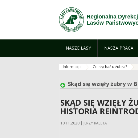
Przejdź do treści
Regionalna Dyrekc
Lasów Państwowyc
NASZE LASY
NASZA PRACA
Informacje
Co słychać u żubra?
Skąd się wzięły żubry w Bi
SKĄD SIĘ WZIĘŁY Ż
HISTORIA REINTRO
10.11.2020 | JERZY KALETA