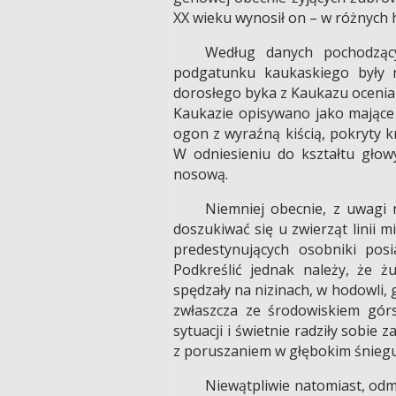
XX wieku wynosił on – w różnych
Według danych pochodząc
podgatunku kaukaskiego były n
dorosłego byka z Kaukazu ocenian
Kaukazie opisywano jako mające s
ogon z wyraźną kiścią, pokryty k
W odniesieniu do kształtu gło
nosową.
Niemniej obecnie, z uwagi 
doszukiwać się u zwierząt linii 
predestynujących osobniki pos
Podkreślić jednak należy, że ż
spędzały na nizinach, w hodowli, 
zwłaszcza ze środowiskiem gór
sytuacji i świetnie radziły sobie 
z poruszaniem w głębokim śnieg
Niewątpliwie natomiast, odm