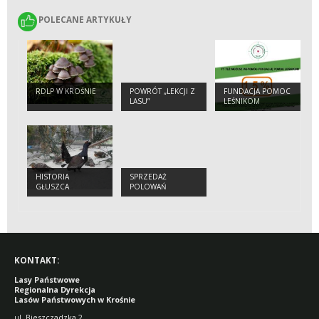
POLECANE ARTYKUŁY
POLECANE ARTYKUŁY
RDLP W KROŚNIE
POWRÓT „LEKCJI Z
FUNDACJA POMOC
LASU”
LEŚNIKOM
HISTORIA
SPRZEDAŻ
GŁUSZCA
POLOWAŃ
KONTAKT:
Lasy Państwowe
Regionalna Dyrekcja
Lasów Państwowych w Krośnie
ul. Bieszczadzka 2