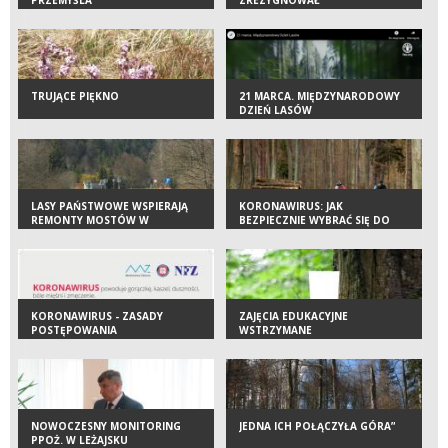
TRUJĄCE PIĘKNO
21 MARCA. MIĘDZYNARODOWY
DZIEŃ LASÓW
LASY PAŃSTWOWE WSPIERAJĄ
KORONAWIRUS: JAK
REMONTY MOSTÓW W
BEZPIECZNIE WYBRAĆ SIĘ DO
BIESZCZADACH
LASU W CZASIE EPIDEMII?
KORONAWIRUS - ZASADY
ZAJĘCIA EDUKACYJNE
POSTĘPOWANIA
WSTRZYMANE
NOWOCZESNY MONITORING
JEDNA ICH POŁĄCZYŁA GÓRA”
PPOŻ. W LEŻAJSKU