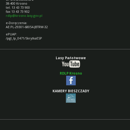
38-400 Krosno
tel. 13 43 73 900
fax 13 43 73 902
rdlp@krosno.lasy.gov.pl
e-Doręczenia:
AE:PL-29301-68054-JBTRW-32
ePUAP:
/pgl_lp_0471/SkrytkaESP
Lasy Państwowe
RDLP Krosno
KAMERY BIESZCZADY