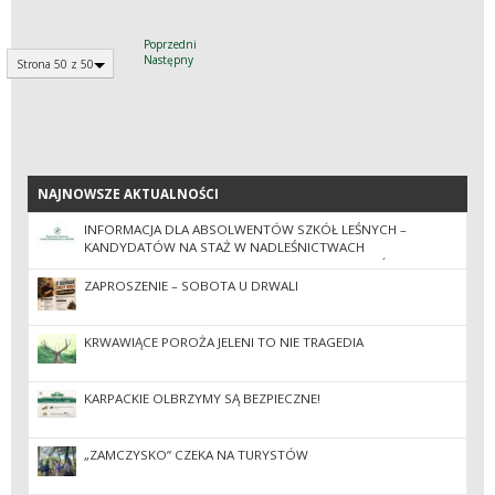
Poprzedni
Następny
Strona 50 z 50
NAJNOWSZE AKTUALNOŚCI
NAJNOWSZE AKTUALNOŚCI
INFORMACJA DLA ABSOLWENTÓW SZKÓŁ LEŚNYCH –
KANDYDATÓW NA STAŻ W NADLEŚNICTWACH
ZGRUPOWANYCH W REGIONALNEJ DYREKCJI LASÓW
PAŃSTWOWYCH W KROŚNIE W 2026 ROKU
ZAPROSZENIE – SOBOTA U DRWALI
KRWAWIĄCE POROŻA JELENI TO NIE TRAGEDIA
KARPACKIE OLBRZYMY SĄ BEZPIECZNE!
„ZAMCZYSKO” CZEKA NA TURYSTÓW