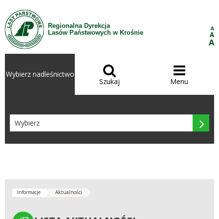
Przejdź do treści
Regionalna Dyrekcja
A
Lasów Państwowych w Krośnie
A
A


Wybierz nadleśnictwo
Szukaj
Menu

Informacje
Aktualności