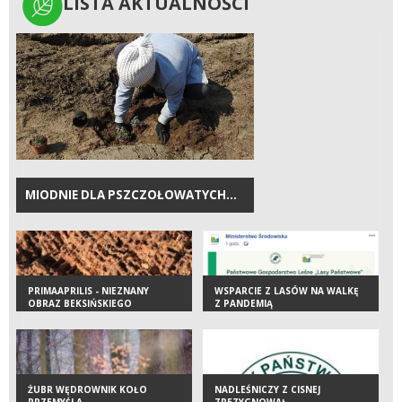
LISTA AKTUALNOŚCI
LISTA AKTUALNOŚCI
MIODNIE DLA PSZCZOŁOWATYCH…
PRIMAAPRILIS - NIEZNANY
WSPARCIE Z LASÓW NA WALKĘ
OBRAZ BEKSIŃSKIEGO
Z PANDEMIĄ
ZNALEZIONY W LESIE
ŻUBR WĘDROWNIK KOŁO
NADLEŚNICZY Z CISNEJ
PRZEMYŚLA
ZREZYGNOWAŁ