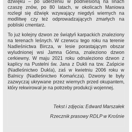
dźwięku – po uderzeniu w podniesioną na linach
czaszę znów, po 80 latach, w okolicach Maniowa
rozległ się dźwięk wzywający niegdyś wiernych na
modlitwę czy też odprowadzających zmarłych na
pobliski cmentarz.
To już kolejny dzwon ze świątyń karpackich znaleziony
na terenach leśnych.
W czerwcu tego roku na terenie
Nadleśnictwa Bircza, w lesie porastającym obszar
wyludnionej wsi Jamna Górna, znaleziono dzwon
cerkiewny. W maju 2021 roku odnaleziono dzwon z
kaplicy na Pustelni św. Jana z Dukli na tzw. Zaśpicie
(Nadleśnictwo Dukla), zaś w kwietniu 2006 roku w
Balnicy (Nadleśnictwo Komańcza). Dzwony te były
zazwyczaj ukrywane przez wiernych przed okupantem,
który rekwirował je na potrzeby produkcji wojennej.
Tekst i zdjęcia: Edward Marszałek
Rzecznik prasowy RDLP w Krośnie