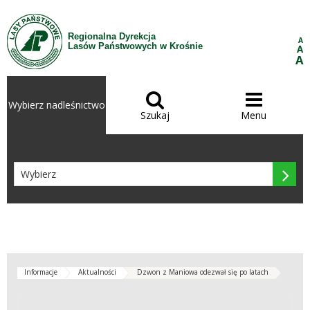
Przejdź do treści
Regionalna Dyrekcja
A
Lasów Państwowych w Krośnie
A
A


Wybierz nadleśnictwo
Szukaj
Menu

Informacje
Aktualności
Dzwon z Maniowa odezwał się po latach