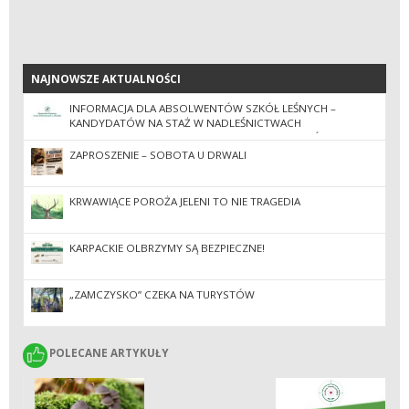
NAJNOWSZE AKTUALNOŚCI
NAJNOWSZE AKTUALNOŚCI
INFORMACJA DLA ABSOLWENTÓW SZKÓŁ LEŚNYCH –
KANDYDATÓW NA STAŻ W NADLEŚNICTWACH
ZGRUPOWANYCH W REGIONALNEJ DYREKCJI LASÓW
PAŃSTWOWYCH W KROŚNIE W 2026 ROKU
ZAPROSZENIE – SOBOTA U DRWALI
KRWAWIĄCE POROŻA JELENI TO NIE TRAGEDIA
KARPACKIE OLBRZYMY SĄ BEZPIECZNE!
„ZAMCZYSKO” CZEKA NA TURYSTÓW
POLECANE ARTYKUŁY
POLECANE ARTYKUŁY