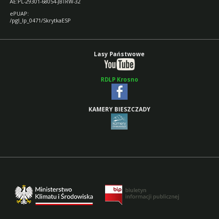
AE:PL-29301-68054-JBTRW-32
ePUAP:
/pgl_lp_0471/SkrytkaESP
Lasy Państwowe
RDLP Krosno
KAMERY BIESZCZADY