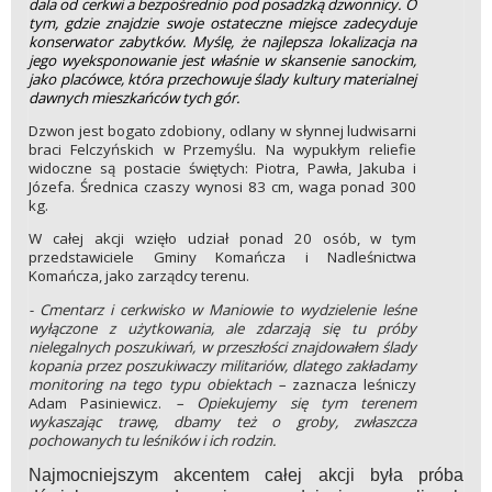
dala od cerkwi a bezpośrednio pod posadzką dzwonnicy. O
tym, gdzie znajdzie swoje ostateczne miejsce zadecyduje
konserwator zabytków. Myślę, że najlepsza lokalizacja na
jego wyeksponowanie jest właśnie w skansenie sanockim,
jako placówce, która przechowuje ślady kultury materialnej
dawnych mieszkańców tych gór.
Dzwon jest bogato zdobiony, odlany w słynnej ludwisarni
braci Felczyńskich w Przemyślu. Na wypukłym reliefie
widoczne są postacie świętych: Piotra, Pawła, Jakuba i
Józefa. Średnica czaszy wynosi 83 cm, waga ponad 300
kg.
W całej akcji wzięło udział ponad 20 osób, w tym
przedstawiciele Gminy Komańcza i Nadleśnictwa
Komańcza, jako zarządcy terenu.
- Cmentarz i cerkwisko w Maniowie to wydzielenie leśne
wyłączone z użytkowania, ale zdarzają się tu próby
nielegalnych poszukiwań, w przeszłości znajdowałem ślady
kopania przez poszukiwaczy militariów, dlatego zakładamy
monitoring na tego typu obiektach –
zaznacza leśniczy
Adam Pasiniewicz
.
– Opiekujemy się tym terenem
wykaszając trawę, dbamy też o groby, zwłaszcza
pochowanych tu leśników i ich rodzin.
Najmocniejszym akcentem całej akcji była próba