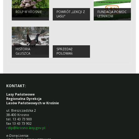
RDLP W KROŚNIE
POWRÓT „LEKCJI Z
FUNDACJA POMOC
LASU”
LEŚNIKOM
HISTORIA
SPRZEDAŻ
GŁUSZCA
POLOWAŃ
KONTAKT:
Lasy Państwowe
Regionalna Dyrekcja
Lasów Państwowych w Krośnie
ul. Bieszczadzka 2
38-400 Krosno
tel. 13 43 73 900
fax 13 43 73 902
rdlp@krosno.lasy.gov.pl
e-Doręczenia: