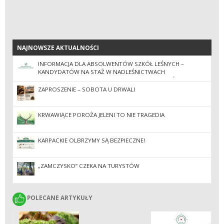
NAJNOWSZE AKTUALNOŚCI
NAJNOWSZE AKTUALNOŚCI
INFORMACJA DLA ABSOLWENTÓW SZKÓŁ LEŚNYCH –
KANDYDATÓW NA STAŻ W NADLEŚNICTWACH
ZGRUPOWANYCH W REGIONALNEJ DYREKCJI LASÓW
PAŃSTWOWYCH W KROŚNIE W 2026 ROKU
ZAPROSZENIE – SOBOTA U DRWALI
KRWAWIĄCE POROŻA JELENI TO NIE TRAGEDIA
KARPACKIE OLBRZYMY SĄ BEZPIECZNE!
„ZAMCZYSKO” CZEKA NA TURYSTÓW
POLECANE ARTYKUŁY
POLECANE ARTYKUŁY