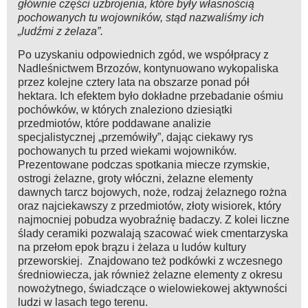
głównie części uzbrojenia, które były własnością
pochowanych tu wojowników, stąd nazwaliśmy ich
„ludźmi z żelaza”.
Po uzyskaniu odpowiednich zgód, we współpracy z
Nadleśnictwem Brzozów, kontynuowano wykopaliska
przez kolejne cztery lata na obszarze ponad pół
hektara. Ich efektem było dokładne przebadanie ośmiu
pochówków, w których znaleziono dziesiątki
przedmiotów, które poddawane analizie
specjalistycznej „przemówiły”, dając ciekawy rys
pochowanych tu przed wiekami wojowników.
Prezentowane podczas spotkania miecze rzymskie,
ostrogi żelazne, groty włóczni, żelazne elementy
dawnych tarcz bojowych, noże, rodzaj żelaznego rożna
oraz najciekawszy z przedmiotów, złoty wisiorek, który
najmocniej pobudza wyobraźnię badaczy. Z kolei liczne
ślady ceramiki pozwalają szacować wiek cmentarzyska
na przełom epok brązu i żelaza u ludów kultury
przeworskiej. Znajdowano też podkówki z wczesnego
średniowiecza, jak również żelazne elementy z okresu
nowożytnego, świadczące o wielowiekowej aktywności
ludzi w lasach tego terenu.