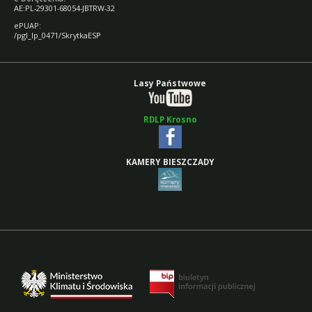
AE:PL-29301-68054-JBTRW-32
ePUAP:
/pgl_lp_0471/SkrytkaESP
Lasy Państwowe
RDLP Krosno
KAMERY BIESZCZADY