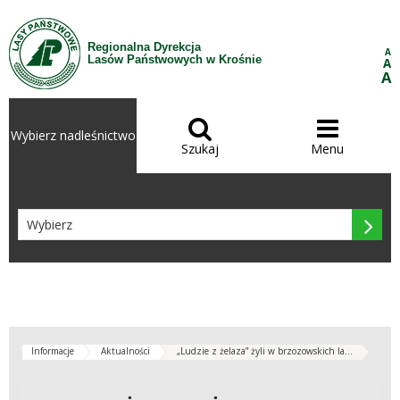
Przejdź do treści
Regionalna Dyrekcja
A
Lasów Państwowych w Krośnie
A
A


Wybierz nadleśnictwo
Szukaj
Menu

Informacje
Aktualności
„Ludzie z żelaza” żyli w brzozowskich la...