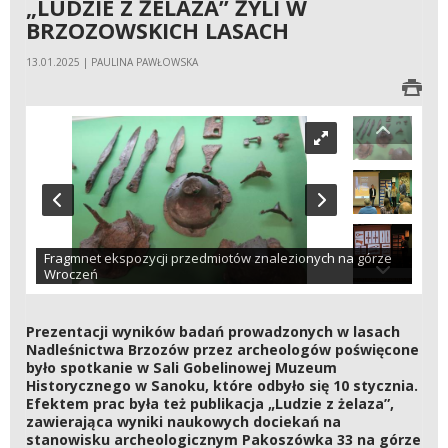
„LUDZIE Z ŻELAZA” ŻYLI W
BRZOZOWSKICH LASACH
13.01.2025 | PAULINA PAWŁOWSKA
Fragmnet ekspozycji przedmiotów znalezionych na górze
Wroczeń
Prezentacji wyników badań prowadzonych w lasach
Nadleśnictwa Brzozów przez archeologów poświęcone
było spotkanie w Sali Gobelinowej Muzeum
Historycznego w Sanoku, które odbyło się 10 stycznia.
Efektem prac była też publikacja „Ludzie z żelaza”,
zawierająca wyniki naukowych dociekań na
stanowisku archeologicznym Pakoszówka 33 na górze