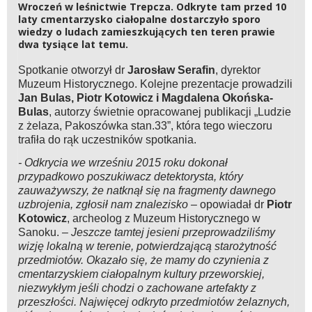
Wroczeń w leśnictwie Trepcza. Odkryte tam przed 10
laty cmentarzysko ciałopalne dostarczyło sporo
wiedzy o ludach zamieszkujących ten teren prawie
dwa tysiące lat temu.
Spotkanie otworzył dr
Jarosław Serafin
, dyrektor
Muzeum Historycznego. Kolejne prezentacje prowadzili
Jan Bulas, Piotr Kotowicz i Magdalena Okońska-
Bulas
, autorzy świetnie opracowanej publikacji „Ludzie
z żelaza, Pakoszówka stan.33”, która tego wieczoru
trafiła do rąk uczestników spotkania.
- Odkrycia we wrześniu 2015 roku dokonał
przypadkowo poszukiwacz detektorysta, który
zauważywszy, że natknął się na fragmenty dawnego
uzbrojenia, zgłosił nam znalezisko –
opowiadał dr
Piotr
Kotowicz
, archeolog z Muzeum Historycznego w
Sanoku.
– Jeszcze tamtej jesieni przeprowadziliśmy
wizję lokalną w terenie, potwierdzającą starożytność
przedmiotów. Okazało się, że mamy do czynienia z
cmentarzyskiem ciałopalnym kultury przeworskiej,
niezwykłym jeśli chodzi o zachowane artefakty z
przeszłości. Najwięcej odkryto przedmiotów żelaznych,