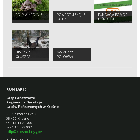
RDLP W KROŚNIE
POWRÓT „LEKCJI Z
FUNDACJA POMOC
LASU”
LEŚNIKOM
HISTORIA
SPRZEDAŻ
GŁUSZCA
POLOWAŃ
KONTAKT:
Lasy Państwowe
Regionalna Dyrekcja
Lasów Państwowych w Krośnie
ul. Bieszczadzka 2
38-400 Krosno
tel. 13 43 73 900
fax 13 43 73 902
rdlp@krosno.lasy.gov.pl
e-Doręczenia: